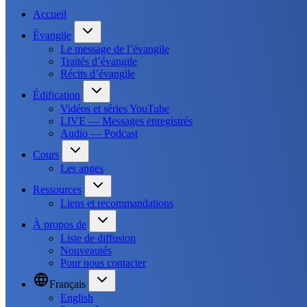
Accueil
Évangile
Le message de l’évangile
Traités d’évangile
Récits d’évangile
Édification
Vidéos et séries YouTube
LIVE — Messages enregistrés
Audio — Podcast
Cours
Les anges
Ressources
Liens et recommandations
À propos de
Liste de diffusion
Nouveautés
Pour nous contacter
Français
English