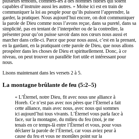
plusieurs témoins, commets-les à des hommes fidèles qui soient
capables d’instruire aussi les autres. » Moïse ici est en train de
communiquer la loi au peuple pour qu’ils puissent l’apprendre, la
garder, la pratiquer. Nous aujourd’hui encore, on doit communiquer
la parole de Dieu comme nous l’avons reçue, dans sa pureté, dans sa
simplicité, pas en tentant de l’interpréter ou de la contredire, la
présenter pour qu’on puisse savoir dans nos cœurs nous aussi et
marcher dans celle-ci. Parce que pour nous aussi, c’est en la prenant,
en la gardant, en la pratiquant cette parole de Dieu, que nous allons
prospérer dans les choses de Dieu et spirituellement. Donc, à ce
niveau, on peut trouver un parallèle fort utile et intéressant pour
nous.
Lisons maintenant dans les versets 2 à 5.
La montagne brûlante de feu (5:2–5)
« L’Éternel, notre Dieu, fit avec nous une alliance à
Horeb. Ce n’est pas avec nos pères que l’Éternel a fait
cette alliance, mais avec nous, avec nous qui sommes
ici aujourd’hui tous vivants. L’Éternel vous parla face à
face, sur la montagne, du milieu du feu (moi, je me
tenais en ce temps-là entre l’Éternel et vous, pour vous
déclarer la parole de l’Éternel, car vous aviez peur à
cause du feu et vous ne montâtes point sur la