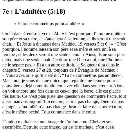
7e : L’adultère (5:18)
« Et tu ne commettras point adultère. »
On lit dans Genèse 2 verset 24 : « C’est pourquoi l’homme quittera
son père et sa mère, et s’attachera à sa femme, et ils seront une seule
chair. » Et Jésus a dit aussi dans Mathieu 19 versets 5 et 6 : « “C’est
pourquoi, l’homme laissera son père et sa mère et sera uni à sa
femme ; et les deux seront une seule chair.” ? Ainsi, ils ne sont plus
deux, mais une seule chair. Ce donc que Dieu a uni, que l’homme
ne le sépare pas. » Et à un autre endroit, le Seigneur dira dans le
chapitre 5, versets 27 et 28, toujours de l’Évangile de Mathieu :
« Vous avez ouïe qu’il a été dit : “Tu ne commettras pas adultère”.
Mais moi, je vous dis que quiconque regarde une femme pour la
convoiter, a déjà commis adultère avec elle dans son cœur. » Alors,
on voit encore une fois dans ce cas-ci que la barre, elle est placée
très haute. Ce n’est plus juste une question de commettre l’acte, tout
aussi mauvais aujourd’hui encore, ça n’a pas changé, Dieu n’a pas
changé, sa moralité n’a pas changé. Juste le faire dans notre cœur,
c’est le même péché. Tout commence dans le cœur.
L’union maritale est une image de l’union entre Christ et son
assemblée. Détruire cette image, qu’est le mariage, c’est aussi