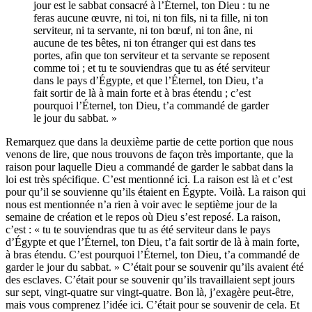
jour est le sabbat consacré à l’Éternel, ton Dieu : tu ne
feras aucune œuvre, ni toi, ni ton fils, ni ta fille, ni ton
serviteur, ni ta servante, ni ton bœuf, ni ton âne, ni
aucune de tes bêtes, ni ton étranger qui est dans tes
portes, afin que ton serviteur et ta servante se reposent
comme toi ; et tu te souviendras que tu as été serviteur
dans le pays d’Égypte, et que l’Éternel, ton Dieu, t’a
fait sortir de là à main forte et à bras étendu ; c’est
pourquoi l’Éternel, ton Dieu, t’a commandé de garder
le jour du sabbat. »
Remarquez que dans la deuxième partie de cette portion que nous
venons de lire, que nous trouvons de façon très importante, que la
raison pour laquelle Dieu a commandé de garder le sabbat dans la
loi est très spécifique. C’est mentionné ici. La raison est là et c’est
pour qu’il se souvienne qu’ils étaient en Égypte. Voilà. La raison qui
nous est mentionnée n’a rien à voir avec le septième jour de la
semaine de création et le repos où Dieu s’est reposé. La raison,
c’est : « tu te souviendras que tu as été serviteur dans le pays
d’Égypte et que l’Éternel, ton Dieu, t’a fait sortir de là à main forte,
à bras étendu. C’est pourquoi l’Éternel, ton Dieu, t’a commandé de
garder le jour du sabbat. » C’était pour se souvenir qu’ils avaient été
des esclaves. C’était pour se souvenir qu’ils travaillaient sept jours
sur sept, vingt-quatre sur vingt-quatre. Bon là, j’exagère peut-être,
mais vous comprenez l’idée ici. C’était pour se souvenir de cela. Et