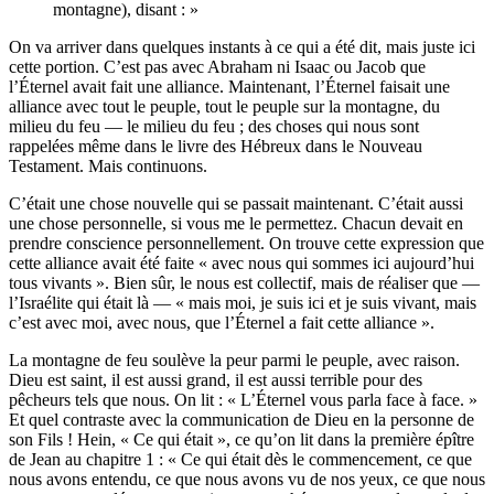
montagne), disant : »
On va arriver dans quelques instants à ce qui a été dit, mais juste ici
cette portion. C’est pas avec Abraham ni Isaac ou Jacob que
l’Éternel avait fait une alliance. Maintenant, l’Éternel faisait une
alliance avec tout le peuple, tout le peuple sur la montagne, du
milieu du feu — le milieu du feu ; des choses qui nous sont
rappelées même dans le livre des Hébreux dans le Nouveau
Testament. Mais continuons.
C’était une chose nouvelle qui se passait maintenant. C’était aussi
une chose personnelle, si vous me le permettez. Chacun devait en
prendre conscience personnellement. On trouve cette expression que
cette alliance avait été faite « avec nous qui sommes ici aujourd’hui
tous vivants ». Bien sûr, le nous est collectif, mais de réaliser que —
l’Israélite qui était là — « mais moi, je suis ici et je suis vivant, mais
c’est avec moi, avec nous, que l’Éternel a fait cette alliance ».
La montagne de feu soulève la peur parmi le peuple, avec raison.
Dieu est saint, il est aussi grand, il est aussi terrible pour des
pêcheurs tels que nous. On lit : « L’Éternel vous parla face à face. »
Et quel contraste avec la communication de Dieu en la personne de
son Fils ! Hein, « Ce qui était », ce qu’on lit dans la première épître
de Jean au chapitre 1 : « Ce qui était dès le commencement, ce que
nous avons entendu, ce que nous avons vu de nos yeux, ce que nous