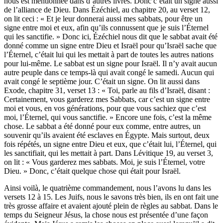
nous est mentionnée dans d’autres livres. Donc c’était un signe aussi
de l’alliance de Dieu. Dans Ézéchiel, au chapitre 20, au verset 12,
on lit ceci : « Et je leur donnerai aussi mes sabbats, pour être un
signe entre moi et eux, afin qu’ils connussent que je suis l’Éternel
qui les sanctifie. » Donc ici, Ézéchiel nous dit que le sabbat avait été
donné comme un signe entre Dieu et Israël pour qu’Israël sache que
l’Éternel, c’était lui qui les mettait à part de toutes les autres nations
pour lui-même. Le sabbat est un signe pour Israël. Il n’y avait aucun
autre peuple dans ce temps-là qui avait congé le samedi. Aucun qui
avait congé le septième jour. C’était un signe. On lit aussi dans
Exode, chapitre 31, verset 13 : « Toi, parle au fils d’Israël, disant :
Certainement, vous garderez mes Sabbats, car c’est un signe entre
moi et vous, en vos générations, pour que vous sachiez que c’est
moi, l’Éternel, qui vous sanctifie. » Encore une fois, c’est la même
chose. Le sabbat a été donné pour eux comme, entre autres, un
souvenir qu’ils avaient été esclaves en Égypte. Mais surtout, deux
fois répétés, un signe entre Dieu et eux, que c’était lui, l’Éternel, qui
les sanctifiait, qui les mettait à part. Dans Lévitique 19, au verset 3,
on lit : « Vous garderez mes sabbats. Moi, je suis l’Éternel, votre
Dieu. » Donc, c’était quelque chose qui était pour Israël.
Ainsi voilà, le quatrième commandement, nous l’avons lu dans les
versets 12 à 15. Les Juifs, nous le savons très bien, ils en ont fait une
très grosse affaire et avaient ajouté plein de règles au sabbat. Dans le
temps du Seigneur Jésus, la chose nous est présentée d’une façon