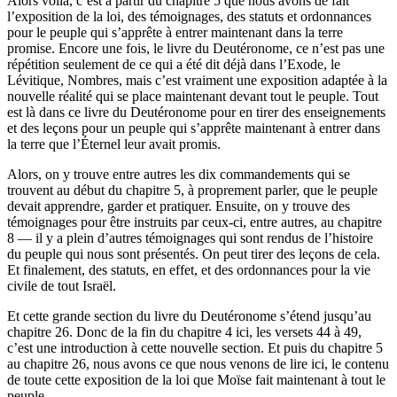
Alors voilà, c’est à partir du chapitre 5 que nous avons de fait
l’exposition de la loi, des témoignages, des statuts et ordonnances
pour le peuple qui s’apprête à entrer maintenant dans la terre
promise. Encore une fois, le livre du Deutéronome, ce n’est pas une
répétition seulement de ce qui a été dit déjà dans l’Exode, le
Lévitique, Nombres, mais c’est vraiment une exposition adaptée à la
nouvelle réalité qui se place maintenant devant tout le peuple. Tout
est là dans ce livre du Deutéronome pour en tirer des enseignements
et des leçons pour un peuple qui s’apprête maintenant à entrer dans
la terre que l’Éternel leur avait promis.
Alors, on y trouve entre autres les dix commandements qui se
trouvent au début du chapitre 5, à proprement parler, que le peuple
devait apprendre, garder et pratiquer. Ensuite, on y trouve des
témoignages pour être instruits par ceux-ci, entre autres, au chapitre
8 — il y a plein d’autres témoignages qui sont rendus de l’histoire
du peuple qui nous sont présentés. On peut tirer des leçons de cela.
Et finalement, des statuts, en effet, et des ordonnances pour la vie
civile de tout Israël.
Et cette grande section du livre du Deutéronome s’étend jusqu’au
chapitre 26. Donc de la fin du chapitre 4 ici, les versets 44 à 49,
c’est une introduction à cette nouvelle section. Et puis du chapitre 5
au chapitre 26, nous avons ce que nous venons de lire ici, le contenu
de toute cette exposition de la loi que Moïse fait maintenant à tout le
peuple.