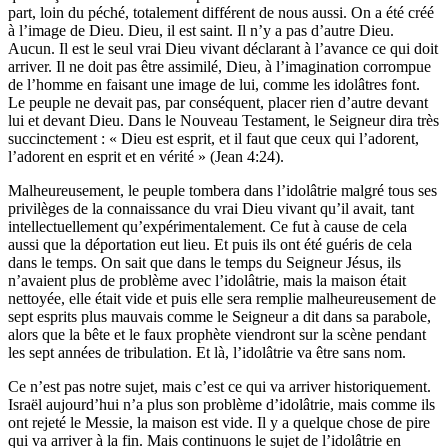
part, loin du péché, totalement différent de nous aussi. On a été créé
à l’image de Dieu. Dieu, il est saint. Il n’y a pas d’autre Dieu.
Aucun. Il est le seul vrai Dieu vivant déclarant à l’avance ce qui doit
arriver. Il ne doit pas être assimilé, Dieu, à l’imagination corrompue
de l’homme en faisant une image de lui, comme les idolâtres font.
Le peuple ne devait pas, par conséquent, placer rien d’autre devant
lui et devant Dieu. Dans le Nouveau Testament, le Seigneur dira très
succinctement : « Dieu est esprit, et il faut que ceux qui l’adorent,
l’adorent en esprit et en vérité » (Jean 4:24).
Malheureusement, le peuple tombera dans l’idolâtrie malgré tous ses
privilèges de la connaissance du vrai Dieu vivant qu’il avait, tant
intellectuellement qu’expérimentalement. Ce fut à cause de cela
aussi que la déportation eut lieu. Et puis ils ont été guéris de cela
dans le temps. On sait que dans le temps du Seigneur Jésus, ils
n’avaient plus de problème avec l’idolâtrie, mais la maison était
nettoyée, elle était vide et puis elle sera remplie malheureusement de
sept esprits plus mauvais comme le Seigneur a dit dans sa parabole,
alors que la bête et le faux prophète viendront sur la scène pendant
les sept années de tribulation. Et là, l’idolâtrie va être sans nom.
Ce n’est pas notre sujet, mais c’est ce qui va arriver historiquement.
Israël aujourd’hui n’a plus son problème d’idolâtrie, mais comme ils
ont rejeté le Messie, la maison est vide. Il y a quelque chose de pire
qui va arriver à la fin. Mais continuons le sujet de l’idolâtrie en