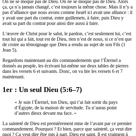
On ne se moque pas de Dieu. On ne se moque pas de Dieu. Alors
ça, ça n’a jamais changé, c’est toujours la même chose. Mais il n’y a
pas d’alliance que nous avons comme Israël ici avait une alliance : il
y avait une part du contrat, entre guillemets, à faire, puis Dieu y
avait sa part du contrat pour ainsi dire aussi à faire.
L’œuvre de Christ pour le salut, le pardon, c’est seulement lui, c’est
tout lui qui a fait, tout est de Dieu, rien n’est de nous, si ce n’est que
de croire au témoignage que Dieu a rendu au sujet de son Fils (1
Jean 5).
Regardons maintenant au dix commandements que l’Éternel a
donnés au peuple, les écrivant lui-même sur deux tables de pierres
dans les versets 6 et suivants. Donc, on va lire les versets 6 et 7
maintenant.
1er : Un seul Dieu (5:6–7)
« Je suis l’Éternel, ton Dieu, qui t’ai fait sortir du pays
d’Égypte, de la maison de servitude. Tu n’auras point
d’autres dieux devant ma face. »
La sainteté de Dieu est premièrement mise de l’avant par ce premier
commandement. Pourquoi ? Et bien, parce que sainteté, ça veut dire
quoi ? Ça veut dire être mis à part. Dieu est saint. Il est vraiment à