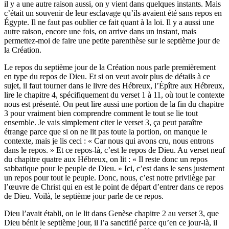
il y a une autre raison aussi, on y vient dans quelques instants. Mais
c’était un souvenir de leur esclavage qu’ils avaient été sans repos en
Égypte. Il ne faut pas oublier ce fait quant à la loi. Il y a aussi une
autre raison, encore une fois, on arrive dans un instant, mais
permettez-moi de faire une petite parenthèse sur le septième jour de
la Création.
Le repos du septième jour de la Création nous parle premièrement
en type du repos de Dieu. Et si on veut avoir plus de détails à ce
sujet, il faut tourner dans le livre des Hébreux, l’Épître aux Hébreux,
lire le chapitre 4, spécifiquement du verset 1 à 11, où tout le contexte
nous est présenté. On peut lire aussi une portion de la fin du chapitre
3 pour vraiment bien comprendre comment le tout se lie tout
ensemble. Je vais simplement citer le verset 3, ça peut paraître
étrange parce que si on ne lit pas toute la portion, on manque le
contexte, mais je lis ceci : « Car nous qui avons cru, nous entrons
dans le repos. » Et ce repos-là, c’est le repos de Dieu. Au verset neuf
du chapitre quatre aux Hébreux, on lit : « Il reste donc un repos
sabbatique pour le peuple de Dieu. » Ici, c’est dans le sens justement
un repos pour tout le peuple. Donc, nous, c’est notre privilège par
l’œuvre de Christ qui en est le point de départ d’entrer dans ce repos
de Dieu. Voilà, le septième jour parle de ce repos.
Dieu l’avait établi, on le lit dans Genèse chapitre 2 au verset 3, que
Dieu bénit le septième jour, il l’a sanctifié parce qu’en ce jour-là, il