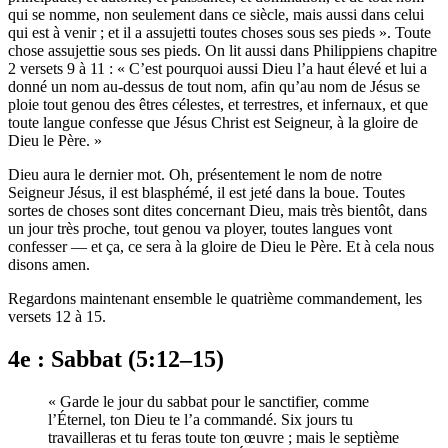
qui se nomme, non seulement dans ce siècle, mais aussi dans celui
qui est à venir ; et il a assujetti toutes choses sous ses pieds ». Toute
chose assujettie sous ses pieds. On lit aussi dans Philippiens chapitre
2 versets 9 à 11 : « C’est pourquoi aussi Dieu l’a haut élevé et lui a
donné un nom au-dessus de tout nom, afin qu’au nom de Jésus se
ploie tout genou des êtres célestes, et terrestres, et infernaux, et que
toute langue confesse que Jésus Christ est Seigneur, à la gloire de
Dieu le Père. »
Dieu aura le dernier mot. Oh, présentement le nom de notre
Seigneur Jésus, il est blasphémé, il est jeté dans la boue. Toutes
sortes de choses sont dites concernant Dieu, mais très bientôt, dans
un jour très proche, tout genou va ployer, toutes langues vont
confesser — et ça, ce sera à la gloire de Dieu le Père. Et à cela nous
disons amen.
Regardons maintenant ensemble le quatrième commandement, les
versets 12 à 15.
4e : Sabbat (5:12–15)
« Garde le jour du sabbat pour le sanctifier, comme
l’Éternel, ton Dieu te l’a commandé. Six jours tu
travailleras et tu feras toute ton œuvre ; mais le septième