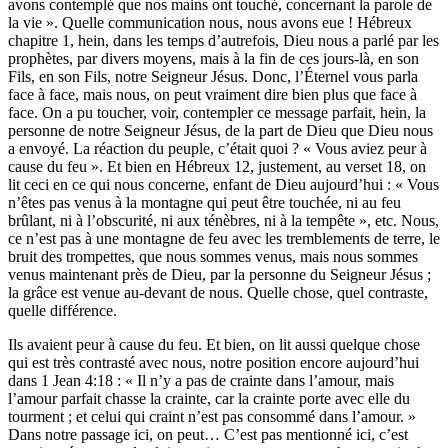
avons contemplé que nos mains ont touché, concernant la parole de
la vie ». Quelle communication nous, nous avons eue ! Hébreux
chapitre 1, hein, dans les temps d’autrefois, Dieu nous a parlé par les
prophètes, par divers moyens, mais à la fin de ces jours-là, en son
Fils, en son Fils, notre Seigneur Jésus. Donc, l’Éternel vous parla
face à face, mais nous, on peut vraiment dire bien plus que face à
face. On a pu toucher, voir, contempler ce message parfait, hein, la
personne de notre Seigneur Jésus, de la part de Dieu que Dieu nous
a envoyé. La réaction du peuple, c’était quoi ? « Vous aviez peur à
cause du feu ». Et bien en Hébreux 12, justement, au verset 18, on
lit ceci en ce qui nous concerne, enfant de Dieu aujourd’hui : « Vous
n’êtes pas venus à la montagne qui peut être touchée, ni au feu
brûlant, ni à l’obscurité, ni aux ténèbres, ni à la tempête », etc. Nous,
ce n’est pas à une montagne de feu avec les tremblements de terre, le
bruit des trompettes, que nous sommes venus, mais nous sommes
venus maintenant près de Dieu, par la personne du Seigneur Jésus ;
la grâce est venue au-devant de nous. Quelle chose, quel contraste,
quelle différence.
Ils avaient peur à cause du feu. Et bien, on lit aussi quelque chose
qui est très contrasté avec nous, notre position encore aujourd’hui
dans 1 Jean 4:18 : « Il n’y a pas de crainte dans l’amour, mais
l’amour parfait chasse la crainte, car la crainte porte avec elle du
tourment ; et celui qui craint n’est pas consommé dans l’amour. »
Dans notre passage ici, on peut… C’est pas mentionné ici, c’est