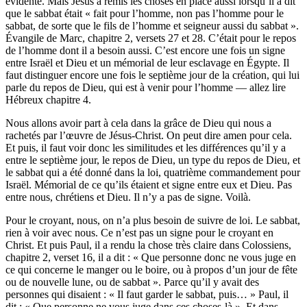
évidente. Mais Jésus a remis les choses en place aussi lorsqu’il a dit
que le sabbat était « fait pour l’homme, non pas l’homme pour le
sabbat, de sorte que le fils de l’homme et seigneur aussi du sabbat ».
Évangile de Marc, chapitre 2, versets 27 et 28. C’était pour le repos
de l’homme dont il a besoin aussi. C’est encore une fois un signe
entre Israël et Dieu et un mémorial de leur esclavage en Égypte. Il
faut distinguer encore une fois le septième jour de la création, qui lui
parle du repos de Dieu, qui est à venir pour l’homme — allez lire
Hébreux chapitre 4.
Nous allons avoir part à cela dans la grâce de Dieu qui nous a
rachetés par l’œuvre de Jésus-Christ. On peut dire amen pour cela.
Et puis, il faut voir donc les similitudes et les différences qu’il y a
entre le septième jour, le repos de Dieu, un type du repos de Dieu, et
le sabbat qui a été donné dans la loi, quatrième commandement pour
Israël. Mémorial de ce qu’ils étaient et signe entre eux et Dieu. Pas
entre nous, chrétiens et Dieu. Il n’y a pas de signe. Voilà.
Pour le croyant, nous, on n’a plus besoin de suivre de loi. Le sabbat,
rien à voir avec nous. Ce n’est pas un signe pour le croyant en
Christ. Et puis Paul, il a rendu la chose très claire dans Colossiens,
chapitre 2, verset 16, il a dit : « Que personne donc ne vous juge en
ce qui concerne le manger ou le boire, ou à propos d’un jour de fête
ou de nouvelle lune, ou de sabbat ». Parce qu’il y avait des
personnes qui disaient : « Il faut garder le sabbat, puis… » Paul, il
dit : « Que personne ne vous juge dans ces choses-là ». Et dans