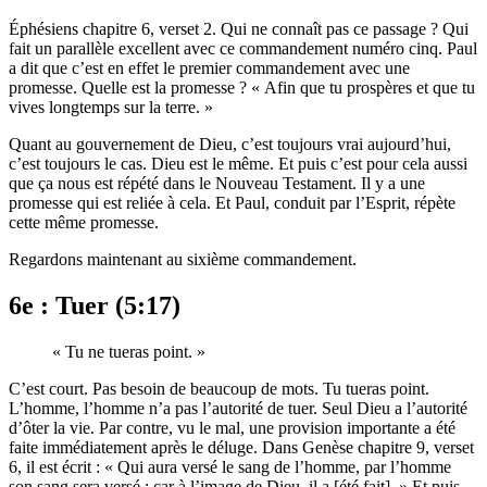
Éphésiens chapitre 6, verset 2. Qui ne connaît pas ce passage ? Qui
fait un parallèle excellent avec ce commandement numéro cinq. Paul
a dit que c’est en effet le premier commandement avec une
promesse. Quelle est la promesse ? « Afin que tu prospères et que tu
vives longtemps sur la terre. »
Quant au gouvernement de Dieu, c’est toujours vrai aujourd’hui,
c’est toujours le cas. Dieu est le même. Et puis c’est pour cela aussi
que ça nous est répété dans le Nouveau Testament. Il y a une
promesse qui est reliée à cela. Et Paul, conduit par l’Esprit, répète
cette même promesse.
Regardons maintenant au sixième commandement.
6e : Tuer (5:17)
« Tu ne tueras point. »
C’est court. Pas besoin de beaucoup de mots. Tu tueras point.
L’homme, l’homme n’a pas l’autorité de tuer. Seul Dieu a l’autorité
d’ôter la vie. Par contre, vu le mal, une provision importante a été
faite immédiatement après le déluge. Dans Genèse chapitre 9, verset
6, il est écrit : « Qui aura versé le sang de l’homme, par l’homme
son sang sera versé ; car à l’image de Dieu, il a [été fait]. » Et puis