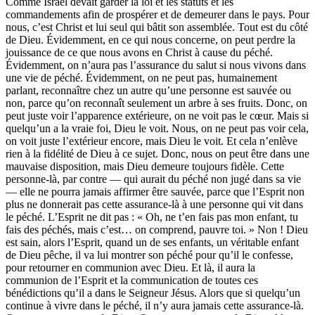
Comme Israël devait garder la loi et les statuts et les
commandements afin de prospérer et de demeurer dans le pays. Pour
nous, c’est Christ et lui seul qui bâtit son assemblée. Tout est du côté
de Dieu. Évidemment, en ce qui nous concerne, on peut perdre la
jouissance de ce que nous avons en Christ à cause du péché.
Évidemment, on n’aura pas l’assurance du salut si nous vivons dans
une vie de péché. Évidemment, on ne peut pas, humainement
parlant, reconnaître chez un autre qu’une personne est sauvée ou
non, parce qu’on reconnaît seulement un arbre à ses fruits. Donc, on
peut juste voir l’apparence extérieure, on ne voit pas le cœur. Mais si
quelqu’un a la vraie foi, Dieu le voit. Nous, on ne peut pas voir cela,
on voit juste l’extérieur encore, mais Dieu le voit. Et cela n’enlève
rien à la fidélité de Dieu à ce sujet. Donc, nous on peut être dans une
mauvaise disposition, mais Dieu demeure toujours fidèle. Cette
personne-là, par contre — qui aurait du péché non jugé dans sa vie
— elle ne pourra jamais affirmer être sauvée, parce que l’Esprit non
plus ne donnerait pas cette assurance-là à une personne qui vit dans
le péché. L’Esprit ne dit pas : « Oh, ne t’en fais pas mon enfant, tu
fais des péchés, mais c’est… on comprend, pauvre toi. » Non ! Dieu
est sain, alors l’Esprit, quand un de ses enfants, un véritable enfant
de Dieu pêche, il va lui montrer son péché pour qu’il le confesse,
pour retourner en communion avec Dieu. Et là, il aura la
communion de l’Esprit et la communication de toutes ces
bénédictions qu’il a dans le Seigneur Jésus. Alors que si quelqu’un
continue à vivre dans le péché, il n’y aura jamais cette assurance-là.