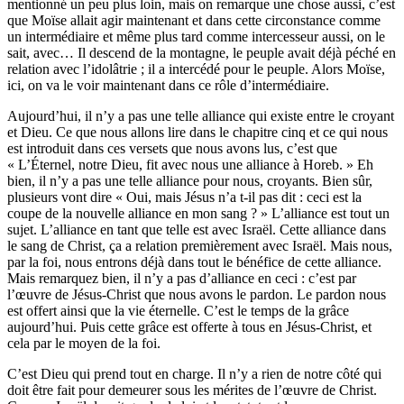
mentionné un peu plus loin, mais on remarque une chose aussi, c’est
que Moïse allait agir maintenant et dans cette circonstance comme
un intermédiaire et même plus tard comme intercesseur aussi, on le
sait, avec… Il descend de la montagne, le peuple avait déjà péché en
relation avec l’idolâtrie ; il a intercédé pour le peuple. Alors Moïse,
ici, on va le voir maintenant dans ce rôle d’intermédiaire.
Aujourd’hui, il n’y a pas une telle alliance qui existe entre le croyant
et Dieu. Ce que nous allons lire dans le chapitre cinq et ce qui nous
est introduit dans ces versets que nous avons lus, c’est que
« L’Éternel, notre Dieu, fit avec nous une alliance à Horeb. » Eh
bien, il n’y a pas une telle alliance pour nous, croyants. Bien sûr,
plusieurs vont dire « Oui, mais Jésus n’a t-il pas dit : ceci est la
coupe de la nouvelle alliance en mon sang ? » L’alliance est tout un
sujet. L’alliance en tant que telle est avec Israël. Cette alliance dans
le sang de Christ, ça a relation premièrement avec Israël. Mais nous,
par la foi, nous entrons déjà dans tout le bénéfice de cette alliance.
Mais remarquez bien, il n’y a pas d’alliance en ceci : c’est par
l’œuvre de Jésus-Christ que nous avons le pardon. Le pardon nous
est offert ainsi que la vie éternelle. C’est le temps de la grâce
aujourd’hui. Puis cette grâce est offerte à tous en Jésus-Christ, et
cela par le moyen de la foi.
C’est Dieu qui prend tout en charge. Il n’y a rien de notre côté qui
doit être fait pour demeurer sous les mérites de l’œuvre de Christ.