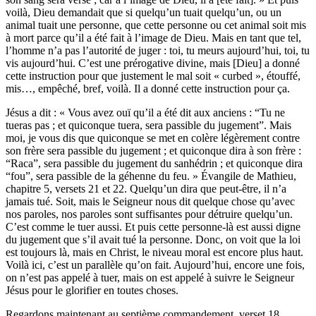
voilà, Dieu demandait que si quelqu’un tuait quelqu’un, ou un
animal tuait une personne, que cette personne ou cet animal soit mis
à mort parce qu’il a été fait à l’image de Dieu. Mais en tant que tel,
l’homme n’a pas l’autorité de juger : toi, tu meurs aujourd’hui, toi, tu
vis aujourd’hui. C’est une prérogative divine, mais [Dieu] a donné
cette instruction pour que justement le mal soit « curbed », étouffé,
mis…, empêché, bref, voilà. Il a donné cette instruction pour ça.
Jésus a dit : « Vous avez ouï qu’il a été dit aux anciens : “Tu ne
tueras pas ; et quiconque tuera, sera passible du jugement”. Mais
moi, je vous dis que quiconque se met en colère légèrement contre
son frère sera passible du jugement ; et quiconque dira à son frère :
“Raca”, sera passible du jugement du sanhédrin ; et quiconque dira
“fou”, sera passible de la géhenne du feu. » Évangile de Mathieu,
chapitre 5, versets 21 et 22. Quelqu’un dira que peut-être, il n’a
jamais tué. Soit, mais le Seigneur nous dit quelque chose qu’avec
nos paroles, nos paroles sont suffisantes pour détruire quelqu’un.
C’est comme le tuer aussi. Et puis cette personne-là est aussi digne
du jugement que s’il avait tué la personne. Donc, on voit que la loi
est toujours là, mais en Christ, le niveau moral est encore plus haut.
Voilà ici, c’est un parallèle qu’on fait. Aujourd’hui, encore une fois,
on n’est pas appelé à tuer, mais on est appelé à suivre le Seigneur
Jésus pour le glorifier en toutes choses.
Regardons maintenant au septième commandement, verset 18.