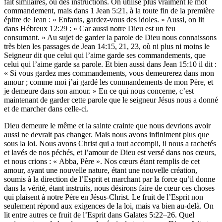
fait similaires, ou des instructions. On utilise plus vraiment le mot
commandement, mais dans 1 Jean 5:21, à la toute fin de la première
épitre de Jean : « Enfants, gardez-vous des idoles. » Aussi, on lit
dans Hébreux 12:29 : « Car aussi notre Dieu est un feu
consumant. » Au sujet de garder la parole de Dieu nous connaissons
très bien les passages de Jean 14:15, 21, 23, où ni plus ni moins le
Seigneur dit que celui qui l’aime garde ses commandements, que
celui qui l’aime garde sa parole. Et bien aussi dans Jean 15:10 il dit :
« Si vous gardez mes commandements, vous demeurerez dans mon
amour ; comme moi j’ai gardé les commandements de mon Père, et
je demeure dans son amour. » En ce qui nous concerne, c’est
maintenant de garder cette parole que le seigneur Jésus nous a donné
et de marcher dans celle-ci.
Dieu demeure le même et la sainte crainte que nous devrions avoir
aussi ne devrait pas changer. Mais nous avons infiniment plus que
sous la loi. Nous avons Christ qui a tout accompli, il nous a rachetés
et lavés de nos péchés, et l’amour de Dieu est versé dans nos cœurs,
et nous crions : « Abba, Père ». Nos cœurs étant remplis de cet
amour, ayant une nouvelle nature, étant une nouvelle création,
soumis à la direction de l’Esprit et marchant par la force qu’il donne
dans la vérité, étant instruits, nous désirons faire de cœur ces choses
qui plaisent à notre Père en Jésus-Christ. Le fruit de l’Esprit non
seulement répond aux exigences de la loi, mais va bien au-delà. On
lit entre autres ce fruit de l’Esprit dans Galates 5:22–26. Quel