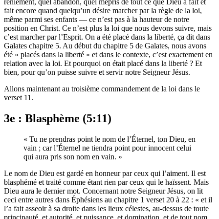
reniement, quel abandon, quel mépris de tout ce que Dieu a fait et
fait encore quand quelqu’un désire marcher par la règle de la loi,
même parmi ses enfants — ce n’est pas à la hauteur de notre
position en Christ. Ce n’est plus la loi que nous devons suivre, mais
c’est marcher par l’Esprit. On a été placé dans la liberté, ça dit dans
Galates chapitre 5. Au début du chapitre 5 de Galates, nous avons
été « placés dans la liberté » et dans le contexte, c’est exactement en
relation avec la loi. Et pourquoi on était placé dans la liberté ? Et
bien, pour qu’on puisse suivre et servir notre Seigneur Jésus.
Allons maintenant au troisième commandement de la loi dans le
verset 11.
3e : Blasphème (5:11)
« Tu ne prendras point le nom de l’Éternel, ton Dieu, en
vain ; car l’Éternel ne tiendra point pour innocent celui
qui aura pris son nom en vain. »
Le nom de Dieu est gardé en honneur par ceux qui l’aiment. Il est
blasphémé et traité comme étant rien par ceux qui le haïssent. Mais
Dieu aura le dernier mot. Concernant notre Seigneur Jésus, on lit
ceci entre autres dans Éphésiens au chapitre 1 verset 20 à 22 : « et il
l’a fait asseoir à sa droite dans les lieux célestes, au-dessus de toute
principauté, et autorité, et puissance, et domination, et de tout nom