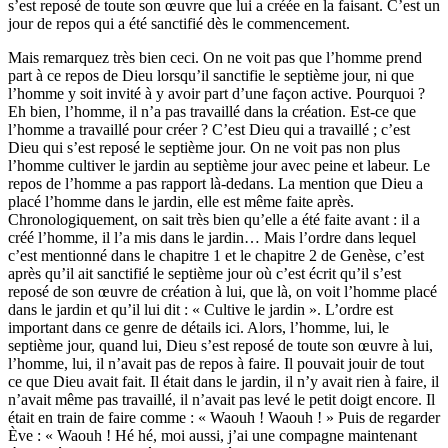
s’est reposé de toute son œuvre que lui a créée en la faisant. C’est un
jour de repos qui a été sanctifié dès le commencement.
Mais remarquez très bien ceci. On ne voit pas que l’homme prend
part à ce repos de Dieu lorsqu’il sanctifie le septième jour, ni que
l’homme y soit invité à y avoir part d’une façon active. Pourquoi ?
Eh bien, l’homme, il n’a pas travaillé dans la création. Est-ce que
l’homme a travaillé pour créer ? C’est Dieu qui a travaillé ; c’est
Dieu qui s’est reposé le septième jour. On ne voit pas non plus
l’homme cultiver le jardin au septième jour avec peine et labeur. Le
repos de l’homme a pas rapport là-dedans. La mention que Dieu a
placé l’homme dans le jardin, elle est même faite après.
Chronologiquement, on sait très bien qu’elle a été faite avant : il a
créé l’homme, il l’a mis dans le jardin… Mais l’ordre dans lequel
c’est mentionné dans le chapitre 1 et le chapitre 2 de Genèse, c’est
après qu’il ait sanctifié le septième jour où c’est écrit qu’il s’est
reposé de son œuvre de création à lui, que là, on voit l’homme placé
dans le jardin et qu’il lui dit : « Cultive le jardin ». L’ordre est
important dans ce genre de détails ici. Alors, l’homme, lui, le
septième jour, quand lui, Dieu s’est reposé de toute son œuvre à lui,
l’homme, lui, il n’avait pas de repos à faire. Il pouvait jouir de tout
ce que Dieu avait fait. Il était dans le jardin, il n’y avait rien à faire, il
n’avait même pas travaillé, il n’avait pas levé le petit doigt encore. Il
était en train de faire comme : « Waouh ! Waouh ! » Puis de regarder
Ève : « Waouh ! Hé hé, moi aussi, j’ai une compagne maintenant