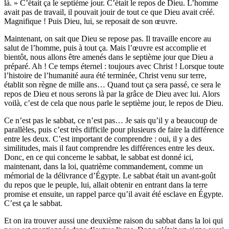
là. » C’était ça le septième jour. C’était le repos de Dieu. L’homme
avait pas de travail, il pouvait jouir de tout ce que Dieu avait créé.
Magnifique ! Puis Dieu, lui, se reposait de son œuvre.
Maintenant, on sait que Dieu se repose pas. Il travaille encore au
salut de l’homme, puis à tout ça. Mais l’œuvre est accomplie et
bientôt, nous allons être amenés dans le septième jour que Dieu a
préparé. Ah ! Ce temps éternel : toujours avec Christ ! Lorsque toute
l’histoire de l’humanité aura été terminée, Christ venu sur terre,
établit son règne de mille ans… Quand tout ça sera passé, ce sera le
repos de Dieu et nous serons là par la grâce de Dieu avec lui. Alors
voilà, c’est de cela que nous parle le septième jour, le repos de Dieu.
Ce n’est pas le sabbat, ce n’est pas… Je sais qu’il y a beaucoup de
parallèles, puis c’est très difficile pour plusieurs de faire la différence
entre les deux. C’est important de comprendre : oui, il y a des
similitudes, mais il faut comprendre les différences entre les deux.
Donc, en ce qui concerne le sabbat, le sabbat est donné ici,
maintenant, dans la loi, quatrième commandement, comme un
mémorial de la délivrance d’Égypte. Le sabbat était un avant-goût
du repos que le peuple, lui, allait obtenir en entrant dans la terre
promise et ensuite, un rappel parce qu’il avait été esclave en Égypte.
C’est ça le sabbat.
Et on ira trouver aussi une deuxième raison du sabbat dans la loi qui