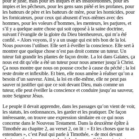
pour le juste, mais pour les iniques et les insubordonnés, pour les
impies et les pêcheurs, pour les gens sans piété et les profanes, pour
les batteurs de père et les batteurs de mère, pour les homicides, pour
les fornicateurs, pour ceux qui abusent d’eux-mêmes avec des
hommes, pour les voleurs d’hommes, les menteurs, les parjures, et
s’il y a quelque autre chose qui soit opposé à la saine doctrine,
suivant l’évangile de la gloire du Dieu bienheureux, qui m’a été
confié. » Alors voyons, il y a un usage qui est très bon de la loi.
Nous pouvons l’utiliser. Elle sert à éveiller la conscience. Elle sert à
montrer que quelque chose n’est pas droit comme un tuteur. Un
tuteur fait grandir les plantes de façon droite. La loi dans Galates, ça
nous est dit qu’elle a été un tuteur pour nous amener jusqu’à Christ.
Ça nous montre que nous on pousse croche à cause du péché ; la loi
reste droite et inflexible. Et bien, elle nous amène à réaliser qu’on a
besoin d’un sauveur. Ainsi, la loi en elle-même, elle ne peut pas
sauver ni justifier qui que ce soit devant Dieu, mais comme un
tuteur, elle peut éveiller la conscience et conduire jusqu’au sauveur,
notre Seigneur Jésus.
Le peuple il devait apprendre, dans les passages qu’on vient de voir,
les statuts, les ordonnances, les garder et les pratiquer. De façon
intéressante, on trouve une expression similaire en ce qui nous
concerne dans le Nouveau Testament. Dans la deuxième épître à
Timothée au chapitre 2, au verset 2, on lit : « Et les choses que tu as
entendues », c’est Paul qui parle à Timothée, « de moi devant