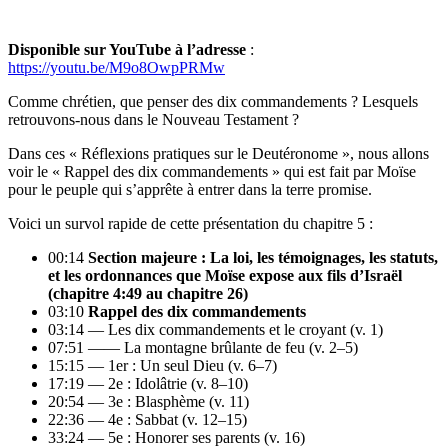
Disponible sur YouTube à l’adresse
:
https://youtu.be/M9o8OwpPRMw
Comme chrétien, que penser des dix commandements ? Lesquels
retrouvons-nous dans le Nouveau Testament ?
Dans ces « Réflexions pratiques sur le Deutéronome », nous allons
voir le « Rappel des dix commandements » qui est fait par Moïse
pour le peuple qui s’apprête à entrer dans la terre promise.
Voici un survol rapide de cette présentation du chapitre 5 :
00:14
Section majeure : La loi, les témoignages, les statuts,
et les ordonnances que Moïse expose aux fils d’Israël
(chapitre 4:49 au chapitre 26)
03:10
Rappel des dix commandements
03:14 — Les dix commandements et le croyant (v. 1)
07:51 —— La montagne brûlante de feu (v. 2–5)
15:15 — 1er : Un seul Dieu (v. 6–7)
17:19 — 2e : Idolâtrie (v. 8–10)
20:54 — 3e : Blasphème (v. 11)
22:36 — 4e : Sabbat (v. 12–15)
33:24 — 5e : Honorer ses parents (v. 16)