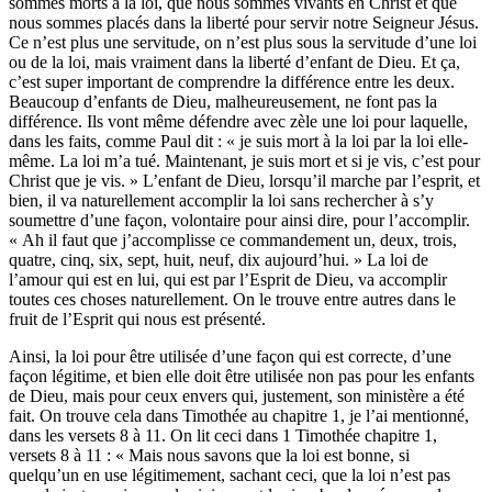
sommes morts à la loi, que nous sommes vivants en Christ et que
nous sommes placés dans la liberté pour servir notre Seigneur Jésus.
Ce n’est plus une servitude, on n’est plus sous la servitude d’une loi
ou de la loi, mais vraiment dans la liberté d’enfant de Dieu. Et ça,
c’est super important de comprendre la différence entre les deux.
Beaucoup d’enfants de Dieu, malheureusement, ne font pas la
différence. Ils vont même défendre avec zèle une loi pour laquelle,
dans les faits, comme Paul dit : « je suis mort à la loi par la loi elle-
même. La loi m’a tué. Maintenant, je suis mort et si je vis, c’est pour
Christ que je vis. » L’enfant de Dieu, lorsqu’il marche par l’esprit, et
bien, il va naturellement accomplir la loi sans rechercher à s’y
soumettre d’une façon, volontaire pour ainsi dire, pour l’accomplir.
« Ah il faut que j’accomplisse ce commandement un, deux, trois,
quatre, cinq, six, sept, huit, neuf, dix aujourd’hui. » La loi de
l’amour qui est en lui, qui est par l’Esprit de Dieu, va accomplir
toutes ces choses naturellement. On le trouve entre autres dans le
fruit de l’Esprit qui nous est présenté.
Ainsi, la loi pour être utilisée d’une façon qui est correcte, d’une
façon légitime, et bien elle doit être utilisée non pas pour les enfants
de Dieu, mais pour ceux envers qui, justement, son ministère a été
fait. On trouve cela dans Timothée au chapitre 1, je l’ai mentionné,
dans les versets 8 à 11. On lit ceci dans 1 Timothée chapitre 1,
versets 8 à 11 : « Mais nous savons que la loi est bonne, si
quelqu’un en use légitimement, sachant ceci, que la loi n’est pas