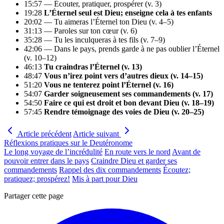
15:57 — Écouter, pratiquer, prospérer (v. 3)
19:28
L’Éternel seul est Dieu; enseigne cela à tes enfants
20:02 — Tu aimeras l’Éternel ton Dieu (v. 4–5)
31:13 — Paroles sur ton cœur (v. 6)
35:28 — Tu les inculqueras à tes fils (v. 7–9)
42:06 — Dans le pays, prends garde à ne pas oublier l’Éternel
(v. 10–12)
46:13
Tu craindras l’Éternel (v. 13)
48:47
Vous n’irez point vers d’autres dieux (v. 14–15)
51:20
Vous ne tenterez point l’Éternel (v. 16)
54:07
Garder soigneusement ses commandements (v. 17)
54:50
Faire ce qui est droit et bon devant Dieu (v. 18–19)
57:45
Rendre témoignage des voies de Dieu (v. 20–25)
Article précédent
Article suivant
Réflexions pratiques sur le Deutéronome
Le long voyage de l’incrédulité
En route vers le nord
Avant de
pouvoir entrer dans le pays
Craindre Dieu et garder ses
commandements
Rappel des dix commandements
Écoutez;
pratiquez; prospérez!
Mis à part pour Dieu
Partager cette page