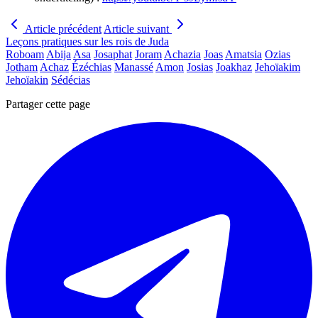
Article précédent
Article suivant
Leçons pratiques sur les rois de Juda
Roboam
Abija
Asa
Josaphat
Joram
Achazia
Joas
Amatsia
Ozias
Jotham
Achaz
Ézéchias
Manassé
Amon
Josias
Joakhaz
Jehoïakim
Jehoïakin
Sédécias
Partager cette page