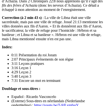
d’Achazia. Dans 2 Chroniques 22:8 nous apprenons qu’il s’agit des
fils des frères d’Achazia
(donc les neveux d’Achazia). Ce détail a
échappé à mon attention au moment de l’enregistrement.
Correction (à 2 min 43 s)
: La ville de Libna était une ville
sacerdotale, mais pas une ville de refuge. Josué 21:13 mentionne les
villes données aux fils d'Aaron. « Et ils donnèrent aux fils d’Aaron,
le sacrificateur, la ville de refuge pour l’homicide : Hébron et sa
banlieue ; et Libna et sa banlieue ». Hébron est une ville de refuge,
mais Libna mentionné ensuite n'en est pas une.
Index:
0:11 Présentation du roi Joram
2:07 Principaux événements de son règne
3:11 Leçons pratiques
3:16 Leçon 1
4:29 Leçon 2
5:40 Leçon 3
7:31 Encore un mot en terminant
Doublage et sous-titres :
Español : Ricardo Vasconcelo
(Externe) Sous-titres en néerlandais (Nederlandse
ondertiteling) :
https://youtu.be/T-9JLymfsuY