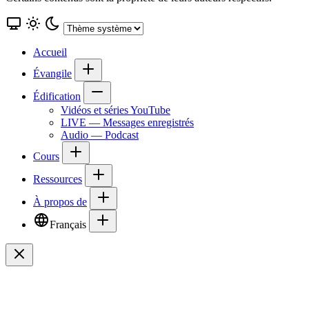
Accueil
Évangile
Édification
Vidéos et séries YouTube
LIVE — Messages enregistrés
Audio — Podcast
Cours
Ressources
À propos de
Français