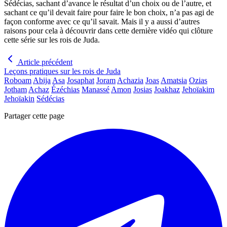
Sédécias, sachant d’avance le résultat d’un choix ou de l’autre, et
sachant ce qu’il devait faire pour faire le bon choix, n’a pas agi de
façon conforme avec ce qu’il savait. Mais il y a aussi d’autres
raisons pour cela à découvrir dans cette dernière vidéo qui clôture
cette série sur les rois de Juda.
Article précédent
Leçons pratiques sur les rois de Juda
Roboam
Abija
Asa
Josaphat
Joram
Achazia
Joas
Amatsia
Ozias
Jotham
Achaz
Ézéchias
Manassé
Amon
Josias
Joakhaz
Jehoïakim
Jehoïakin
Sédécias
Partager cette page