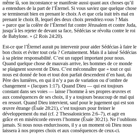
même là, son inconstance se manifeste aussi quant aux choses qu’il
a entendues de la part de l’Éternel. Si vous saviez que quelque chose
se terminerait bien en prenant le choix A et que cela irait très mal en
prenant le choix B, lequel des deux choix prendriez-vous ? Mais
« parce que la colère de l’Éternel fut contre Jérusalem et contre Juda,
jusqu’à les rejeter de devant sa face, Sédécias se révolta contre le roi
de Babylone. » (2 Rois 24:20).
Est-ce que l’Éternel aurait pu intervenir pour aider Sédécias à faire le
bon choix et éviter tout cela ? Certainement. Mais il a laissé Sédécias
à sa pleine responsabilité. C’est un rappel important pour nous.
Quand quelque chose de mauvais arrive, les hommes de ce monde
se plaignent souvent de Dieu. C’est méconnaître que « tout ce qui
nous est donné de bon et tout don parfait descendent d’en haut, du
Père des lumières, en qui il n’y a pas de variation ou d’ombre de
changement » (Jacques 1:17). Quand Dieu — qui est toujours
constant dans ses voies — laisse l’homme à ses propres œuvres et
aux conséquences de ses choix, il y a toujours beaucoup de mal qui
en ressort. Quand Dieu intervient, sauf pour le jugement qui est son
œuvre étrange (Ésaïe 28:21), c’est toujours pour freiner le
développement du mal (cf. 2 Thessaloniciens 2:6–7), et agir en
grâce et en miséricorde envers l’homme (Ésaïe 30:21). Ne l’oublions
jamais. Si nous nous endurcissons, il y a un moment où Dieu nous
laissera à nos propres choix et aux conséquences de ceux-ci.