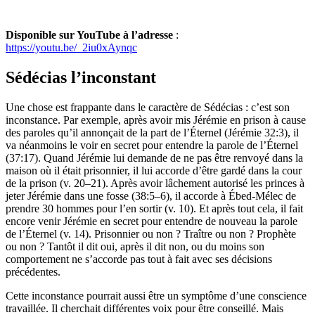
Disponible sur YouTube à l’adresse
:
https://youtu.be/_2iu0xAynqc
Sédécias l’inconstant
Une chose est frappante dans le caractère de Sédécias : c’est son
inconstance. Par exemple, après avoir mis Jérémie en prison à cause
des paroles qu’il annonçait de la part de l’Éternel (Jérémie 32:3), il
va néanmoins le voir en secret pour entendre la parole de l’Éternel
(37:17). Quand Jérémie lui demande de ne pas être renvoyé dans la
maison où il était prisonnier, il lui accorde d’être gardé dans la cour
de la prison (v. 20–21). Après avoir lâchement autorisé les princes à
jeter Jérémie dans une fosse (38:5–6), il accorde à Ébed-Mélec de
prendre 30 hommes pour l’en sortir (v. 10). Et après tout cela, il fait
encore venir Jérémie en secret pour entendre de nouveau la parole
de l’Éternel (v. 14). Prisonnier ou non ? Traître ou non ? Prophète
ou non ? Tantôt il dit oui, après il dit non, ou du moins son
comportement ne s’accorde pas tout à fait avec ses décisions
précédentes.
Cette inconstance pourrait aussi être un symptôme d’une conscience
travaillée. Il cherchait différentes voix pour être conseillé. Mais