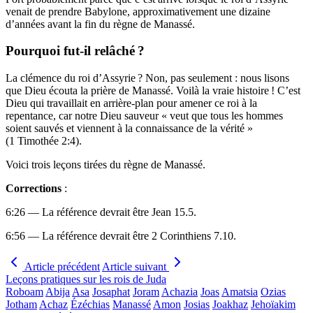
venait de prendre Babylone, approximativement une dizaine
d’années avant la fin du règne de Manassé.
Pourquoi fut-il relâché ?
La clémence du roi d’Assyrie ? Non, pas seulement : nous lisons
que Dieu écouta la prière de Manassé. Voilà la vraie histoire ! C’est
Dieu qui travaillait en arrière-plan pour amener ce roi à la
repentance, car notre Dieu sauveur « veut que tous les hommes
soient sauvés et viennent à la connaissance de la vérité »
(1 Timothée 2:4).
Voici trois leçons tirées du règne de Manassé.
Corrections
:
6:26 — La référence devrait être Jean 15.5.
6:56 — La référence devrait être 2 Corinthiens 7.10.
Article précédent
Article suivant
Leçons pratiques sur les rois de Juda
Roboam
Abija
Asa
Josaphat
Joram
Achazia
Joas
Amatsia
Ozias
Jotham
Achaz
Ézéchias
Manassé
Amon
Josias
Joakhaz
Jehoïakim