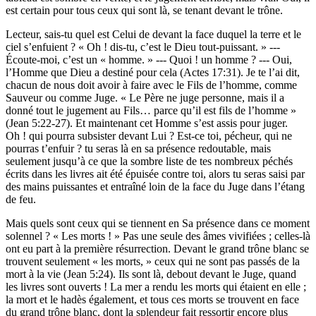
est certain pour tous ceux qui sont là, se tenant devant le trône.
Lecteur, sais-tu quel est Celui de devant la face duquel la terre et le
ciel s’enfuient ? « Oh ! dis-tu, c’est le Dieu tout-puissant. » ---
Écoute-moi, c’est un « homme. » --- Quoi ! un homme ? --- Oui,
l’Homme que Dieu a destiné pour cela (Actes 17:31). Je te l’ai dit,
chacun de nous doit avoir à faire avec le Fils de l’homme, comme
Sauveur ou comme Juge. « Le Père ne juge personne, mais il a
donné tout le jugement au Fils… parce qu’il est fils de l’homme »
(Jean 5:22-27). Et maintenant cet Homme s’est assis pour juger.
Oh ! qui pourra subsister devant Lui ? Est-ce toi, pécheur, qui ne
pourras t’enfuir ? tu seras là en sa présence redoutable, mais
seulement jusqu’à ce que la sombre liste de tes nombreux péchés
écrits dans les livres ait été épuisée contre toi, alors tu seras saisi par
des mains puissantes et entraîné loin de la face du Juge dans l’étang
de feu.
Mais quels sont ceux qui se tiennent en Sa présence dans ce moment
solennel ? « Les morts ! » Pas une seule des âmes vivifiées ; celles-là
ont eu part à la première résurrection. Devant le grand trône blanc se
trouvent seulement « les morts, » ceux qui ne sont pas passés de la
mort à la vie (Jean 5:24). Ils sont là, debout devant le Juge, quand
les livres sont ouverts ! La mer a rendu les morts qui étaient en elle ;
la mort et le hadès également, et tous ces morts se trouvent en face
du grand trône blanc, dont la splendeur fait ressortir encore plus