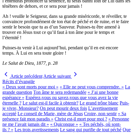
l’entendras prononcer ta sentence, tu seras banni loin de Lui dans les
ténèbres de dehors, et ce sera pour jamais !
Ah ! veuille le Seigneur, dans sa grande miséricorde, te réveiller, te
convaincre profondément de ton état de péché et de ruine, et te faire
sentir le besoin que tu as d’un Sauveur. Puisses-tu être amené à
trouver en Jésus tout ce qu’il faut à ton âme pour le temps et
l’éternité !
Puisses-tu venir à Lui aujourd’hui, pendant qu’il en est encore
temps. À Lui en sera toute gloire !
Le Salut de Dieu, 1877, p. 28
Article précédent
Article suivant
Récits d’évangile
« Deux sont morts pour moi »
« Elle ne peut vous comprendre. »
La
grande question
Ton âme te sera redemandée
« J’ai une bonne
espérance »
Espérez-vous ou savez-vous que vous avez la vie
éternelle ?
Le salut est-il facile à obtenir?
Le grand trône blanc
Puis-
je vivre, Monsieur?
On peut mourir deux fois
L’avertissement
accepté
Le conseil de Marie, mère de Jésus
Croire, non sentir
« Sa
présence fait mon paradis »
Christ est-il mort pour moi ?
« Personne
ne me l’avait jamais dit »
« Quiconque »
« Tes péchés, où sont-
ils ? »
Les trois avertissements
Le sang qui purifie de tout péché
Que