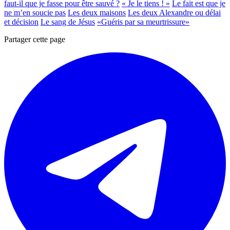
faut-il que je fasse pour être sauvé ?
« Je le tiens ! »
Le fait est que je
ne m’en soucie pas
Les deux maisons
Les deux Alexandre ou délai
et décision
Le sang de Jésus
«Guéris par sa meurtrissure»
Partager cette page