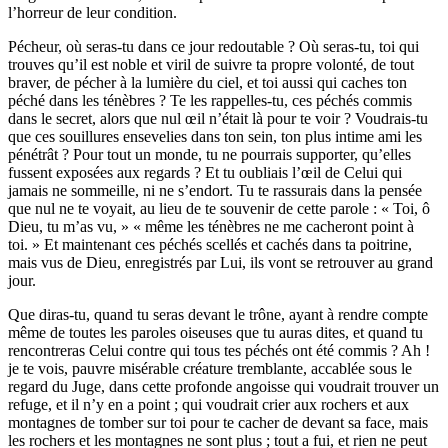
l’horreur de leur condition.
Pécheur, où seras-tu dans ce jour redoutable ? Où seras-tu, toi qui
trouves qu’il est noble et viril de suivre ta propre volonté, de tout
braver, de pécher à la lumière du ciel, et toi aussi qui caches ton
péché dans les ténèbres ? Te les rappelles-tu, ces péchés commis
dans le secret, alors que nul œil n’était là pour te voir ? Voudrais-tu
que ces souillures ensevelies dans ton sein, ton plus intime ami les
pénétrât ? Pour tout un monde, tu ne pourrais supporter, qu’elles
fussent exposées aux regards ? Et tu oubliais l’œil de Celui qui
jamais ne sommeille, ni ne s’endort. Tu te rassurais dans la pensée
que nul ne te voyait, au lieu de te souvenir de cette parole : « Toi, ô
Dieu, tu m’as vu, » « même les ténèbres ne me cacheront point à
toi. » Et maintenant ces péchés scellés et cachés dans ta poitrine,
mais vus de Dieu, enregistrés par Lui, ils vont se retrouver au grand
jour.
Que diras-tu, quand tu seras devant le trône, ayant à rendre compte
même de toutes les paroles oiseuses que tu auras dites, et quand tu
rencontreras Celui contre qui tous tes péchés ont été commis ? Ah !
je te vois, pauvre misérable créature tremblante, accablée sous le
regard du Juge, dans cette profonde angoisse qui voudrait trouver un
refuge, et il n’y en a point ; qui voudrait crier aux rochers et aux
montagnes de tomber sur toi pour te cacher de devant sa face, mais
les rochers et les montagnes ne sont plus ; tout a fui, et rien ne peut