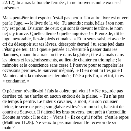
22:12), tu auras la bouche fermée ; tu ne trouveras nulle excuse à
présenter.
Mais peut-être tout espoir n’est-il pas perdu. Un autre livre est ouvert
par le Juge, --- le livre de la vie. Tu attends ; mais, hélas ! ton nom
n’y est point. D’aucun de ceux qui sont là devant le trône, le nom
ne] s’y trouve. Quelle attente ! quelle angoisse ! « Prenez-le, dit le
juge inexorable, liez-le pieds et mains. » Et tu seras saisi, et avec le
cri du désespoir sur tes lèvres, désespoir éternel ! tu seras jeté dans
l’étang de feu. Oh ! quelle pensée ! L’éternité à passer dans les
flammes, quand tu aurais pu être dans la gloire ; être à jamais dans
les pleurs et les gémissements, au lieu de chanter en triomphe ; la
mémoire et la conscience sans cesse à l’œuvre pour te rappeler les
occasions perdues, le Sauveur méprisé, le Dieu dont tu t’es joué !
Maintenant « la moisson est terminée, l’été a pris fin, » et toi, tu es
« condamné. »
O pécheur, réveille-toi ! fuis la colère qui vient ! « Ne regarde pas
derrière toi, ne t’arrête en aucun endroit de la plaine. » Tu n’as pas
de temps à perdre. Le hideux cavalier, la mort, sur son coursier
livide, te serre de près ; son glaive est levé sur ton sein, hâte-toi de
courir au Sauveur. Il t’attend les bras ouverts, tout prêt à t’accueillir.
Écoute sa voix ; Il te dit : « Viens ! » Et ce qu’il t’offre, c’est le repos
(Matthieu 11:28). Ne veux-tu pas maintenant le recevoir de sa
main ?