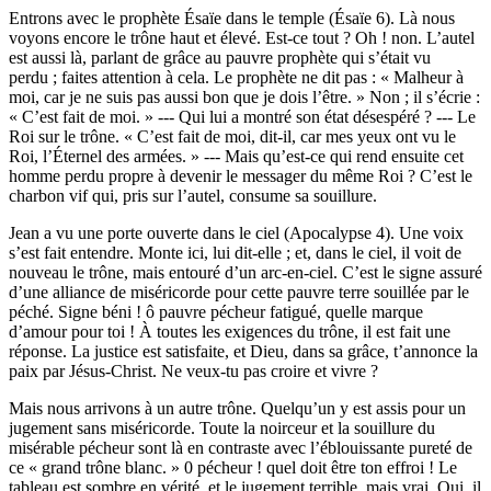
Entrons avec le prophète Ésaïe dans le temple (Ésaïe 6). Là nous
voyons encore le trône haut et élevé. Est-ce tout ? Oh ! non. L’autel
est aussi là, parlant de grâce au pauvre prophète qui s’était vu
perdu ; faites attention à cela. Le prophète ne dit pas : « Malheur à
moi, car je ne suis pas aussi bon que je dois l’être. » Non ; il s’écrie :
« C’est fait de moi. » --- Qui lui a montré son état désespéré ? --- Le
Roi sur le trône. « C’est fait de moi, dit-il, car mes yeux ont vu le
Roi, l’Éternel des armées. » --- Mais qu’est-ce qui rend ensuite cet
homme perdu propre à devenir le messager du même Roi ? C’est le
charbon vif qui, pris sur l’autel, consume sa souillure.
Jean a vu une porte ouverte dans le ciel (Apocalypse 4). Une voix
s’est fait entendre. Monte ici, lui dit-elle ; et, dans le ciel, il voit de
nouveau le trône, mais entouré d’un arc-en-ciel. C’est le signe assuré
d’une alliance de miséricorde pour cette pauvre terre souillée par le
péché. Signe béni ! ô pauvre pécheur fatigué, quelle marque
d’amour pour toi ! À toutes les exigences du trône, il est fait une
réponse. La justice est satisfaite, et Dieu, dans sa grâce, t’annonce la
paix par Jésus-Christ. Ne veux-tu pas croire et vivre ?
Mais nous arrivons à un autre trône. Quelqu’un y est assis pour un
jugement sans miséricorde. Toute la noirceur et la souillure du
misérable pécheur sont là en contraste avec l’éblouissante pureté de
ce « grand trône blanc. » 0 pécheur ! quel doit être ton effroi ! Le
tableau est sombre en vérité, et le jugement terrible, mais vrai. Oui, il