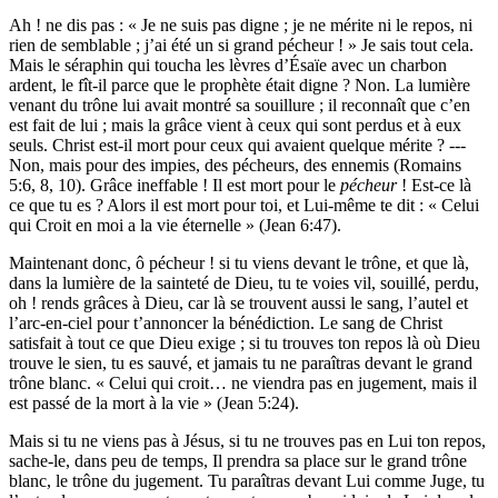
Ah ! ne dis pas : « Je ne suis pas digne ; je ne mérite ni le repos, ni
rien de semblable ; j’ai été un si grand pécheur ! » Je sais tout cela.
Mais le séraphin qui toucha les lèvres d’Ésaïe avec un charbon
ardent, le fît-il parce que le prophète était digne ? Non. La lumière
venant du trône lui avait montré sa souillure ; il reconnaît que c’en
est fait de lui ; mais la grâce vient à ceux qui sont perdus et à eux
seuls. Christ est-il mort pour ceux qui avaient quelque mérite ? ---
Non, mais pour des impies, des pécheurs, des ennemis (Romains
5:6, 8, 10). Grâce ineffable ! Il est mort pour le
pécheur
! Est-ce là
ce que tu es ? Alors il est mort pour toi, et Lui-même te dit : « Celui
qui Croit en moi a la vie éternelle » (Jean 6:47).
Maintenant donc, ô pécheur ! si tu viens devant le trône, et que là,
dans la lumière de la sainteté de Dieu, tu te voies vil, souillé, perdu,
oh ! rends grâces à Dieu, car là se trouvent aussi le sang, l’autel et
l’arc-en-ciel pour t’annoncer la bénédiction. Le sang de Christ
satisfait à tout ce que Dieu exige ; si tu trouves ton repos là où Dieu
trouve le sien, tu es sauvé, et jamais tu ne paraîtras devant le grand
trône blanc. « Celui qui croit… ne viendra pas en jugement, mais il
est passé de la mort à la vie » (Jean 5:24).
Mais si tu ne viens pas à Jésus, si tu ne trouves pas en Lui ton repos,
sache-le, dans peu de temps, Il prendra sa place sur le grand trône
blanc, le trône du jugement. Tu paraîtras devant Lui comme Juge, tu