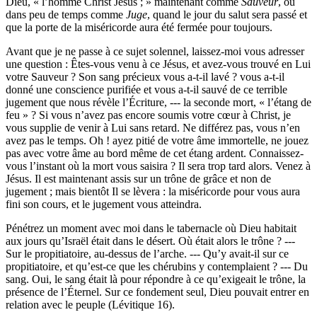
Dieu, « l’homme Christ Jésus ; » maintenant comme
Sauveur
, ou
dans peu de temps comme
Juge
, quand le jour du salut sera passé et
que la porte de la miséricorde aura été fermée pour toujours.
Avant que je ne passe à ce sujet solennel, laissez-moi vous adresser
une question : Êtes-vous venu à ce Jésus, et avez-vous trouvé en Lui
votre Sauveur ? Son sang précieux vous a-t-il lavé ? vous a-t-il
donné une conscience purifiée et vous a-t-il sauvé de ce terrible
jugement que nous révèle l’Écriture, --- la seconde mort, « l’étang de
feu » ? Si vous n’avez pas encore soumis votre cœur à Christ, je
vous supplie de venir à Lui sans retard. Ne différez pas, vous n’en
avez pas le temps. Oh ! ayez pitié de votre âme immortelle, ne jouez
pas avec votre âme au bord même de cet étang ardent. Connaissez-
vous l’instant où la mort vous saisira ? Il sera trop tard alors. Venez à
Jésus. Il est maintenant assis sur un trône de grâce et non de
jugement ; mais bientôt Il se lèvera : la miséricorde pour vous aura
fini son cours, et le jugement vous atteindra.
Pénétrez un moment avec moi dans le tabernacle où Dieu habitait
aux jours qu’Israël était dans le désert. Où était alors le trône ? ---
Sur le propitiatoire, au-dessus de l’arche. --- Qu’y avait-il sur ce
propitiatoire, et qu’est-ce que les chérubins y contemplaient ? --- Du
sang. Oui, le sang était là pour répondre à ce qu’exigeait le trône, la
présence de l’Éternel. Sur ce fondement seul, Dieu pouvait entrer en
relation avec le peuple (Lévitique 16).