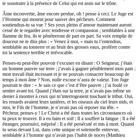
te soustraire à la présence de Celui qui est assis sur le trône.
Âme inconvertie, âme encore perdue, oh ! pense à ceci. Le Juge est
l’Homme qui mourut pour sauver des pécheurs. Comment
soutiendras-tu sa vue ? Ses yeux pleins d’amour maintenant auront
cessé de te regarder avec tendresse et compassion ; semblables à une
flamme de feu, ils te pénétreront de part en part. Sa voix remplie de
douceur ne te dira plus : « Venez à moi, » mais tu l’entendras,
semblable au tonnerre et au bruit des grosses eaux, proférer contre
toi la sentence terrible et irrévocable.
Penses-tu peut-être pouvoir t’excuser en disant : O Seigneur, j’étais
un homme pauvre sur terre ; j’avais à gagner péniblement mon pain ;
mon travail était incessant et je ne pouvais consacrer beaucoup de
temps à mon âme ? Non, nulle excuse n’aura de valeur. Ton Juge
pourrait te dire : « Je sais ce que c’est d’être pauvre ; j’ai foulé ce
sentier avant toi. Quand j’étais sur la terre, je n’avais pas même un
denier à montrer à ceux qui m’interrogeaient touchant le tribut. Oui,
les renards avaient leurs tanières, et les oiseaux
du
ciel leurs nids, et
moi, le Fils de l’homme, je n’avais pas où reposer ma tête. »
Pécheur, penses-y ! Le Christ a été dans toutes les circonstances où
tu peux te trouver. Il a eu faim et soif ; Il a souffert la fatigue ; Il a été
étranger, poursuivi, méprisé ; Il a été persécuté et mis à mort. Quand
tu seras devant Lui, dans cette unique et solennelle entrevue,
semblable à l’homme qui n’avait pas l’habit de noces (Matthieu