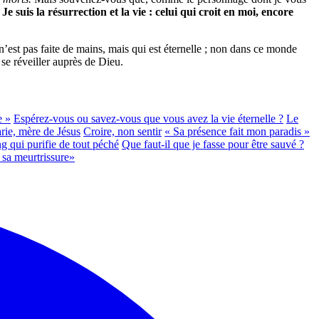
«
Je suis la résurrection et la vie : celui qui croit en moi, encore
n’est pas faite de mains, mais qui est éternelle ; non dans ce monde
se réveiller auprès de Dieu.
e »
Espérez-vous ou savez-vous que vous avez la vie éternelle ?
Le
rie, mère de Jésus
Croire, non sentir
« Sa présence fait mon paradis »
g qui purifie de tout péché
Que faut-il que je fasse pour être sauvé ?
 sa meurtrissure»