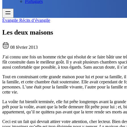
Português
Évangile
Récits d’évangile
Les deux maisons
08 février 2013
J’ai connu une fois un homme riche qui résolut de se faire bâtir une tr
fût construite dans le meilleur goût. Il y avait plusieurs chambres spac
aussi confortable que possible, à tous égards. Sans aucun doute, il s’a
Tout en construisant cette grande maison pour lui et pour sa famille, i
la famille, et cette chambre était souterraine. Elle avait cependant de
personnes. L’une était pour la famille vivante, l’autre pour la famille mo
cette vie.
La voûte fut bientôt terminée, elle fut prête longtemps avant la grande
prêt pour la voûte, avant que la belle demeure fût prête pour lui ; et, 
appartement, qu’il ne quittera pas avant que la terre rende ses morts au
Ceci est un fait qui devrait attirer votre attention, cher lecteur. Bien
vous imaginez qu’elle est trop éloignée pour y penser.
La maison des 