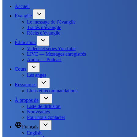
Accueil
Évangile
Le message de l’évangile
Traités d’évangile
Récits d’évangile
Édification
Vidéos et séries YouTube
LIVE — Messages enregistrés
Audio — Podcast
Cours
Les anges
Ressources
Liens et recommandations
À propos de
Liste de diffusion
Nouveautés
Pour nous contacter
Français
English