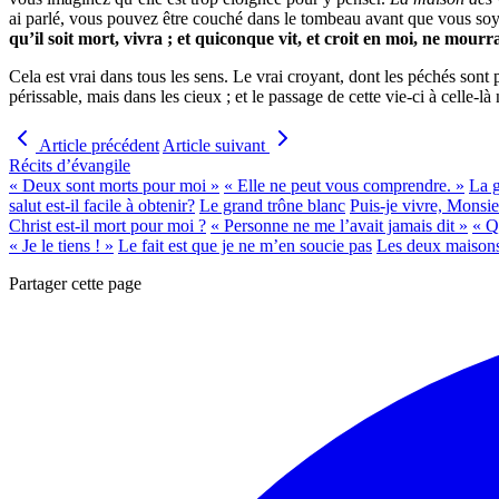
ai parlé, vous pouvez être couché dans le tombeau avant que vous soyez
qu’il soit mort, vivra ; et quiconque vit, et croit en moi, ne mourr
Cela est vrai dans tous les sens. Le vrai croyant, dont les péchés sont
périssable, mais dans les cieux ; et le passage de cette vie-ci à celle-là
Article précédent
Article suivant
Récits d’évangile
« Deux sont morts pour moi »
« Elle ne peut vous comprendre. »
La g
salut est-il facile à obtenir?
Le grand trône blanc
Puis-je vivre, Monsi
Christ est-il mort pour moi ?
« Personne ne me l’avait jamais dit »
« Q
« Je le tiens ! »
Le fait est que je ne m’en soucie pas
Les deux maison
Partager cette page