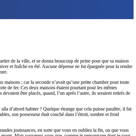
uartier de la ville, et se donna beaucoup de peine pour que sa maison
n hiver et fraîche en été. Aucune dépense ne fut épargnée pour la rendre
eure.
deux maisons ; car la seconde n’avait qu’une petite chambre pour toute
 porte de fer. Ces deux maisons étaient pourtant pour les mêmes
 devaient être placés, quand, l’un après l’autre, ils seraient retirés de
alla d’abord habiter ? Quelque étrange que cela puisse paraître, il fut
ables, son possesseur était couché dans l’étroit, sombre et froid
e grandes jouissances, en sorte que vous en oubliez la fin, ou que vous
s morts.
Mais souvenez-vous que, comme le personnage dont je vous