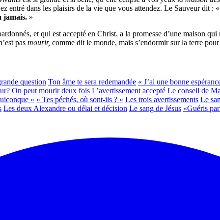
 entré dans les plaisirs de la vie que vous attendez. Le Sauveur dit : 
a jamais.
»
 pardonnés, et qui est accepté en Christ, a la promesse d’une maison qui 
 n’est pas
mourir,
comme dit le monde, mais s’endormir sur la terre pour 
rande question
Ton âme te sera redemandée
« J’ai une bonne espéranc
eur?
On peut mourir deux fois
L’avertissement accepté
Le conseil de Ma
uiconque »
« Tes péchés, où sont-ils ? »
Les trois avertissements
Le san
s
Les deux Alexandre ou délai et décision
Le sang de Jésus
«Guéris par