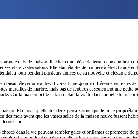
ès grande et belle maison. Il acheta une pièce de terrain dans un beau q
ieuses et de vastes salons. Elle était établie de manière à être chaude e
ttendait à jouir pendant plusieurs années de sa nouvelle et élégante dem
l en faisait élever une autre. Il y avait une grande différence entre ces 
 fortes murailles de marbre, mais pas de fenêtres et seulement une petite
rte. Car la maison petite et basse était la voûte dans laquelle leurs corps
 maison. Et dans laquelle des deux pensez-vous que le riche propriétaire 
bien des mois avant que les vastes salles de la maison neuve fussent habit
 dernier jour.
 des choses dans la vie peuvent sembler gaies et brillantes et promettre d
vivants
est si grande et si belle, qu’elle éclipse à vos yeux
la maison de