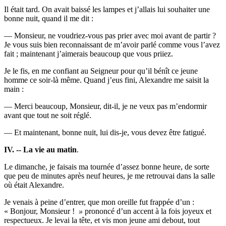
Il était tard. On avait baissé les lampes et j’allais lui souhaiter une
bonne nuit, quand il me dit :
— Monsieur, ne voudriez-vous pas prier avec moi avant de partir ?
Je vous suis bien reconnaissant de m’avoir parlé comme vous l’avez
fait ; maintenant j’aimerais beaucoup que vous priiez.
Je le fis, en me confiant au Seigneur pour qu’il bénît ce jeune
homme ce soir-là même. Quand j’eus fini, Alexandre me saisit la
main :
— Merci beaucoup, Monsieur, dit-il, je ne veux pas m’endormir
avant que tout ne soit réglé.
— Et maintenant, bonne nuit, lui dis-je, vous devez être fatigué.
IV. --
La vie au matin
.
Le dimanche, je faisais ma tournée d’assez bonne heure, de sorte
que peu de minutes après neuf heures, je me retrouvai dans la salle
où était Alexandre.
Je venais à peine d’entrer, que mon oreille fut frappée d’un :
« Bonjour, Monsieur !
»
prononcé d’un accent à la fois joyeux et
respectueux. Je levai la tête, et vis mon jeune ami debout, tout