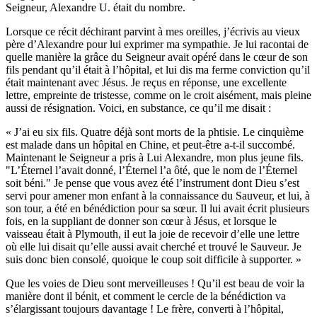
Seigneur, Alexandre U. était du nombre.
Lorsque ce récit déchirant parvint à mes oreilles, j’écrivis au vieux
père d’Alexandre pour lui exprimer ma sympathie. Je lui racontai de
quelle manière la grâce du Seigneur avait opéré dans le cœur de son
fils pendant qu’il était à l’hôpital, et lui dis ma ferme conviction qu’il
était maintenant avec Jésus. Je reçus en réponse, une excellente
lettre, empreinte de tristesse, comme on le croit aisément, mais pleine
aussi de résignation. Voici, en substance, ce qu’il me disait :
« J’ai eu six fils. Quatre déjà sont morts de la phtisie. Le cinquième
est malade dans un hôpital en Chine, et peut-être a-t-il succombé.
Maintenant le Seigneur a pris à Lui Alexandre, mon plus jeune fils.
"L’Éternel l’avait donné, l’Éternel l’a ôté, que le nom de l’Éternel
soit béni." Je pense que vous avez été l’instrument dont Dieu s’est
servi pour amener mon enfant à la connaissance du Sauveur, et lui, à
son tour, a été en bénédiction pour sa sœur. Il lui avait écrit plusieurs
fois, en la suppliant de donner son cœur à Jésus, et lorsque le
vaisseau était à Plymouth, il eut la joie de recevoir d’elle une lettre
où elle lui disait qu’elle aussi avait cherché et trouvé le Sauveur. Je
suis donc bien consolé, quoique le coup soit difficile à supporter. »
Que les voies de Dieu sont merveilleuses ! Qu’il est beau de voir la
manière dont il bénit, et comment le cercle de la bénédiction va
s’élargissant toujours davantage ! Le frère, converti à l’hôpital,