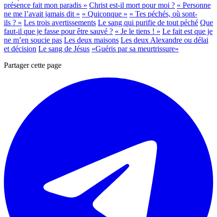
présence fait mon paradis »
Christ est-il mort pour moi ?
« Personne
ne me l’avait jamais dit »
« Quiconque »
« Tes péchés, où sont-
ils ? »
Les trois avertissements
Le sang qui purifie de tout péché
Que
faut-il que je fasse pour être sauvé ?
« Je le tiens ! »
Le fait est que je
ne m’en soucie pas
Les deux maisons
Les deux Alexandre ou délai
et décision
Le sang de Jésus
«Guéris par sa meurtrissure»
Partager cette page