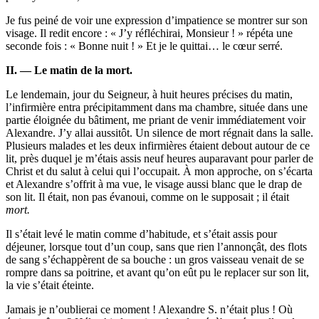
Je fus peiné de voir une expression d’impatience se montrer sur son
visage. Il redit encore : « J’y réfléchirai, Monsieur ! » répéta une
seconde fois : « Bonne nuit ! » Et je le quittai… le cœur serré.
II. — Le matin de la mort.
Le lendemain, jour du Seigneur, à huit heures précises du matin,
l’infirmière entra précipitamment dans ma chambre, située dans une
partie éloignée du bâtiment, me priant de venir immédiatement voir
Alexandre. J’y allai aussitôt. Un silence de mort régnait dans la salle.
Plusieurs malades et les deux infirmières étaient debout autour de ce
lit, près duquel je m’étais assis neuf heures auparavant pour parler de
Christ et du salut à celui qui l’occupait. À mon approche, on s’écarta
et Alexandre s’offrit à ma vue, le visage aussi blanc que le drap de
son lit. Il était, non pas évanoui, comme on le supposait ; il était
mort.
Il s’était levé le matin comme d’habitude, et s’était assis pour
déjeuner, lorsque tout d’un coup, sans que rien l’annonçât, des flots
de sang s’échappèrent de sa bouche : un gros vaisseau venait de se
rompre dans sa poitrine, et avant qu’on eût pu le replacer sur son lit,
la vie s’était éteinte.
Jamais je n’oublierai ce moment ! Alexandre S. n’était plus ! Où