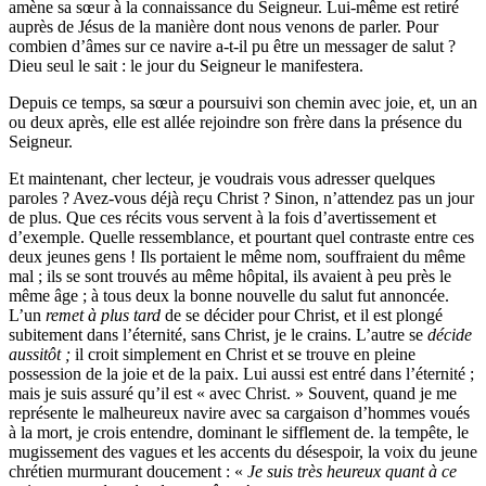
amène sa sœur à la connaissance du Seigneur. Lui-même est retiré
auprès de Jésus de la manière dont nous venons de parler. Pour
combien d’âmes sur ce navire a-t-il pu être un messager de salut ?
Dieu seul le sait : le jour du Seigneur le manifestera.
Depuis ce temps, sa sœur a poursuivi son chemin avec joie, et, un an
ou deux après, elle est allée rejoindre son frère dans la présence du
Seigneur.
Et maintenant, cher lecteur, je voudrais vous adresser quelques
paroles ? Avez-vous déjà reçu Christ ? Sinon, n’attendez pas un jour
de plus. Que ces récits vous servent à la fois d’avertissement et
d’exemple. Quelle ressemblance, et pourtant quel contraste entre ces
deux jeunes gens ! Ils portaient le même nom, souffraient du même
mal ; ils se sont trouvés au même hôpital, ils avaient à peu près le
même âge ; à tous deux la bonne nouvelle du salut fut annoncée.
L’un
remet à plus tard
de se décider pour Christ, et il est plongé
subitement dans l’éternité, sans Christ, je le crains. L’autre se
décide
aussitôt ;
il croit simplement en Christ et se trouve en pleine
possession de la joie et de la paix. Lui aussi est entré dans l’éternité ;
mais je suis assuré qu’il est « avec Christ. » Souvent, quand je me
représente le malheureux navire avec sa cargaison d’hommes voués
à la mort, je crois entendre, dominant le sifflement de. la tempête, le
mugissement des vagues et les accents du désespoir, la voix du jeune
chrétien murmurant doucement : «
Je suis très heureux quant à ce