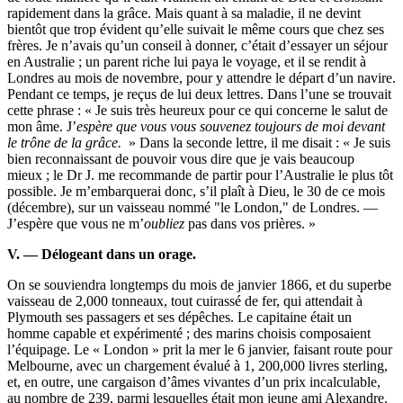
rapidement dans la grâce. Mais quant à sa maladie, il ne devint
bientôt que trop évident qu’elle suivait le même cours que chez ses
frères. Je n’avais qu’un conseil à donner, c’était d’essayer un séjour
en Australie ; un parent riche lui paya le voyage, et il se rendit à
Londres au mois de novembre, pour y attendre le départ d’un navire.
Pendant ce temps, je reçus de lui deux lettres. Dans l’une se trouvait
cette phrase : « Je suis très heureux pour ce qui concerne le salut de
mon âme. J’
espère que vous vous souvenez toujours de moi devant
le trône de la grâce.
» Dans la seconde lettre, il me disait : « Je suis
bien reconnaissant de pouvoir vous dire que je vais beaucoup
mieux ; le Dr J. me recommande de partir pour l’Australie le plus tôt
possible. Je m’embarquerai donc, s’il plaît à Dieu, le 30 de ce mois
(décembre), sur un vaisseau nommé "le London," de Londres. —
J’espère que vous ne m’
oubliez
pas dans vos prières. »
V. — Délogeant dans un orage.
On se souviendra longtemps du mois de janvier 1866, et du superbe
vaisseau de 2,000 tonneaux, tout cuirassé de fer, qui attendait à
Plymouth ses passagers et ses dépêches. Le capitaine était un
homme capable et expérimenté ; des marins choisis composaient
l’équipage. Le « London » prit la mer le 6 janvier, faisant route pour
Melbourne, avec un chargement évalué à 1, 200,000 livres sterling,
et, en outre, une cargaison d’âmes vivantes d’un prix incalculable,
au nombre de 239, parmi lesquelles était mon jeune ami Alexandre.