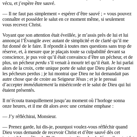
vécu, et j’espère être sauvé.
— Il ne faut pas simplement « espérer d’être sauvé ; » vous pouvez
connaître et posséder le salut en ce moment même, si seulement
vous recevez Christ.
Voyant que son attention était éveillée, je m’assis près de lui et lui
annonçai l’Évangile avec autant de simplicité et de clarté qu’il me
fut donné de le faire. Il répondit à toutes mes questions sans trop de
réserve, et, à mesure que je plaçais toute sa culpabilité devant sa
conscience, je pus voir qu’il était convaincu d’être un pécheur, et de
plus, un pécheur
perdu s’
il venait à mourir tel qu’il était. Je lui parlai
alors de la croix, cette unique porte de salut que Dieu place devant
les pécheurs perdus ; je lui montrai que Dieu ne lui demandait pas
autre chose que de croire au Seigneur Jésus ; et je le pressai
d’accepter
immédiatement
la miséricorde et le salut de Dieu qui lui
étaient présentés.
Il m’écouta tranquillement jusqu’au moment où l’horloge sonna
onze heures, et il me dit alors avec une certaine emphase :
— J’y réfléchirai, Monsieur.
— Prenez garde, lui dis-je, pourquoi voulez-vous réfléchir quand
Dieu vous demande de recevoir Christ et d’être sauvé dès cet