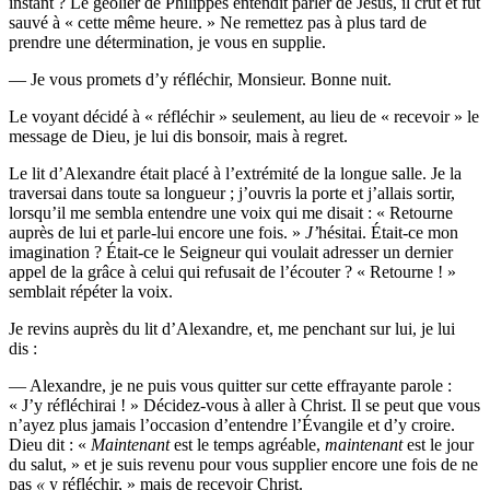
instant ? Le geôlier de Philippes entendit parler de Jésus, il crut et fut
sauvé à « cette même heure. » Ne remettez pas à plus tard de
prendre une détermination, je vous en supplie.
— Je vous promets d’y réfléchir, Monsieur. Bonne nuit.
Le voyant décidé à « réfléchir » seulement, au lieu de « recevoir » le
message de Dieu, je lui dis bonsoir, mais à regret.
Le lit d’Alexandre était placé à l’extrémité de la longue salle. Je la
traversai dans toute sa longueur ; j’ouvris la porte et j’allais sortir,
lorsqu’il me sembla entendre une voix qui me disait : « Retourne
auprès de lui et parle-lui encore une fois. »
J’
hésitai. Était-ce mon
imagination ? Était-ce le Seigneur qui voulait adresser un dernier
appel de la grâce à celui qui refusait de l’écouter ? « Retourne ! »
semblait répéter la voix.
Je revins auprès du lit d’Alexandre, et, me penchant sur lui, je lui
dis :
— Alexandre, je ne puis vous quitter sur cette effrayante parole :
« J’y réfléchirai ! » Décidez-vous à aller à Christ. Il se peut que vous
n’ayez plus jamais l’occasion d’entendre l’Évangile et d’y croire.
Dieu dit : «
Maintenant
est le temps agréable,
maintenant
est le jour
du salut, » et je suis revenu pour vous supplier encore une fois de ne
pas
«
y réfléchir, » mais de recevoir Christ.