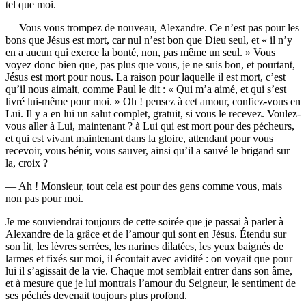
tel que moi.
— Vous vous trompez de nouveau, Alexandre. Ce n’est pas pour les
bons que Jésus est mort, car nul n’est bon que Dieu seul, et « il n’y
en a aucun qui exerce la bonté, non, pas même un seul. » Vous
voyez donc bien que, pas plus que vous, je ne suis bon, et pourtant,
Jésus est mort pour nous. La raison pour laquelle il est mort, c’est
qu’il nous aimait, comme Paul le dit : « Qui m’a aimé, et qui s’est
livré lui-même pour moi. » Oh ! pensez à cet amour, confiez-vous en
Lui. Il y a en lui un salut complet, gratuit, si vous le recevez. Voulez-
vous aller à Lui, maintenant ? à Lui qui est mort pour des pécheurs,
et qui est vivant maintenant dans la gloire, attendant pour vous
recevoir, vous bénir, vous sauver, ainsi qu’il a sauvé le brigand sur
la, croix ?
— Ah ! Monsieur, tout cela est pour des gens comme vous, mais
non pas pour moi.
Je me souviendrai toujours de cette soirée que je passai à parler à
Alexandre de la grâce et de l’amour qui sont en Jésus. Étendu sur
son lit, les lèvres serrées, les narines dilatées, les yeux baignés de
larmes et fixés sur moi, il écoutait avec avidité : on voyait que pour
lui il s’agissait de la vie. Chaque mot semblait entrer dans son âme,
et à mesure que je lui montrais l’amour du Seigneur, le sentiment de
ses péchés devenait toujours plus profond.