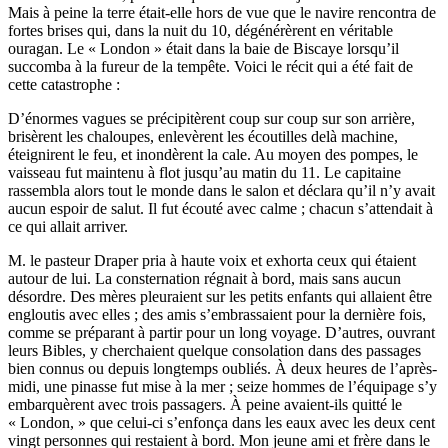
Mais à peine la terre était-elle hors de vue que le navire rencontra de
fortes brises qui, dans la nuit du 10, dégénérèrent en véritable
ouragan. Le « London » était dans la baie de Biscaye lorsqu’il
succomba à la fureur de la tempête. Voici le récit qui a été fait de
cette catastrophe :
D’énormes vagues se précipitèrent coup sur coup sur son arrière,
brisèrent les chaloupes, enlevèrent les écoutilles delà machine,
éteignirent le feu, et inondèrent la cale. Au moyen des pompes, le
vaisseau fut maintenu à flot jusqu’au matin du 11. Le capitaine
rassembla alors tout le monde dans le salon et déclara qu’il n’y avait
aucun espoir de salut. Il fut écouté avec calme ; chacun s’attendait à
ce qui allait arriver.
M. le pasteur Draper pria à haute voix et exhorta ceux qui étaient
autour de lui. La consternation régnait à bord, mais sans aucun
désordre. Des mères pleuraient sur les petits enfants qui allaient être
engloutis avec elles ; des amis s’embrassaient pour la dernière fois,
comme se préparant à partir pour un long voyage. D’autres, ouvrant
leurs Bibles, y cherchaient quelque consolation dans des passages
bien connus ou depuis longtemps oubliés. À deux heures de l’après-
midi, une pinasse fut mise à la mer ; seize hommes de l’équipage s’y
embarquèrent avec trois passagers. À peine avaient-ils quitté le
« London, » que celui-ci s’enfonça dans les eaux avec les deux cent
vingt personnes qui restaient à bord. Mon jeune ami et frère dans le