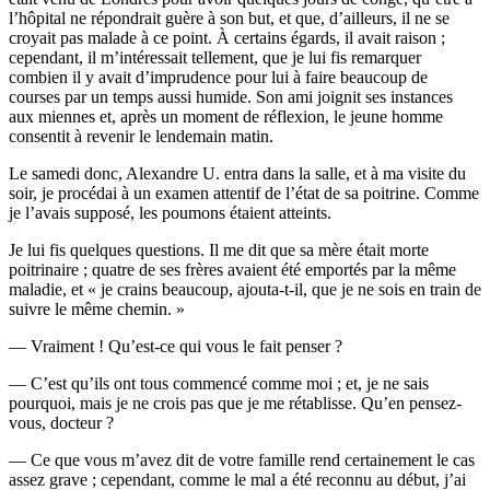
l’hôpital ne répondrait guère à son but, et que, d’ailleurs, il ne se
croyait pas malade à ce point. À certains égards, il avait raison ;
cependant, il m’intéressait tellement, que je lui fis remarquer
combien il y avait d’imprudence pour lui à faire beaucoup de
courses par un temps aussi humide. Son ami joignit ses instances
aux miennes et, après un moment de réflexion, le jeune homme
consentit à revenir le lendemain matin.
Le samedi donc, Alexandre U. entra dans la salle, et à ma visite du
soir, je procédai à un examen attentif de l’état de sa poitrine. Comme
je l’avais supposé, les poumons étaient atteints.
Je lui fis quelques questions. Il me dit que sa mère était morte
poitrinaire ; quatre de ses frères avaient été emportés par la même
maladie, et « je crains beaucoup, ajouta-t-il, que je ne sois en train de
suivre le même chemin. »
— Vraiment ! Qu’est-ce qui vous le fait penser ?
— C’est qu’ils ont tous commencé comme moi ; et, je ne sais
pourquoi, mais je ne crois pas que je me rétablisse. Qu’en pensez-
vous, docteur ?
— Ce que vous m’avez dit de votre famille rend certainement le cas
assez grave ; cependant, comme le mal a été reconnu au début, j’ai