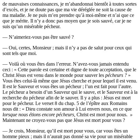
de mauvaises connaissances, je m’abandonnai bientôt à toutes sortes
d’excès, et je ne doute pas que ma vie déréglée ne soit la cause de
ma maladie. Je ne puis m’en prendre qu’à moi-même et n’ai que ce
que je mérite. Il n’y a donc pas moyen que je sois sauvé, car je ne
suis qu’un misérable pécheur.
— N’aimeriez-vous pas être sauvé ?
— Oui, certes, Monsieur ; mais il n’y a pas de salut pour ceux qui
sont tels que moi.
— Voilà où vous êtes dans l’erreur. N’avez-vous jamais entendu
ceci : « Cette parole est certaine et digne de toute acceptation, que le
Christ Jésus est venu dans le monde pour sauver les
pécheurs ?
»
Vous êtes celui-là même que Jésus cherche et pour lequel il est venu.
Il est le Sauveur et vous êtes un pécheur ; l’un est fait pour l’autre.
Le pécheur a besoin d’un Sauveur qui le sauve, et le Sauveur est à la
recherche du pécheur afin de le sauver. Il y a plus : Jésus est mort
pour le pécheur. Le verset 8 du chap. 5 de l’épître aux Romains
nous dit : « Dieu constate son amour à Lui envers nous, en ce que
lorsque nous étions encore pécheurs,
Christ est mort pour nous.
»
Maintenant ne croyez-vous pas que Jésus est mort pour vous ?
— Je crois, Monsieur, qu’il est mort pour vous, car vous êtes un
homme pieux ; mais il n’aurait pas donné sa vie pour un misérable