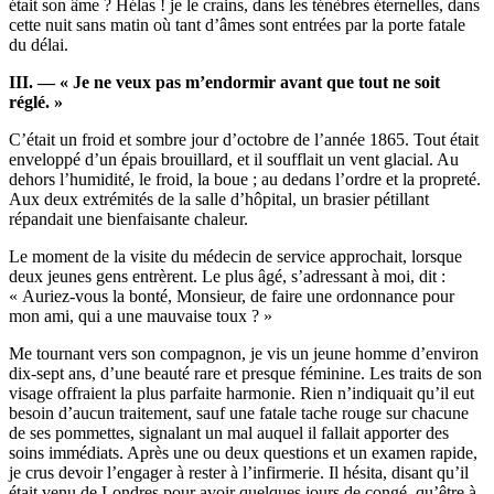
était son âme ? Hélas ! je le crains, dans les ténèbres éternelles, dans
cette nuit sans matin où tant d’âmes sont entrées par la porte fatale
du délai.
III. — « Je ne veux pas m’endormir avant que tout ne soit
réglé. »
C’était un froid et sombre jour d’octobre de l’année 1865. Tout était
enveloppé d’un épais brouillard, et il soufflait un vent glacial. Au
dehors l’humidité, le froid, la boue ; au dedans l’ordre et la propreté.
Aux deux extrémités de la salle d’hôpital, un brasier pétillant
répandait une bienfaisante chaleur.
Le moment de la visite du médecin de service approchait, lorsque
deux jeunes gens entrèrent. Le plus âgé, s’adressant à moi, dit :
« Auriez-vous la bonté, Monsieur, de faire une ordonnance pour
mon ami, qui a une mauvaise toux ? »
Me tournant vers son compagnon, je vis un jeune homme d’environ
dix-sept ans, d’une beauté rare et presque féminine. Les traits de son
visage offraient la plus parfaite harmonie. Rien n’indiquait qu’il eut
besoin d’aucun traitement, sauf une fatale tache rouge sur chacune
de ses pommettes, signalant un mal auquel il fallait apporter des
soins immédiats. Après une ou deux questions et un examen rapide,
je crus devoir l’engager à rester à l’infirmerie. Il hésita, disant qu’il
était venu de Londres pour avoir quelques jours de congé, qu’être à