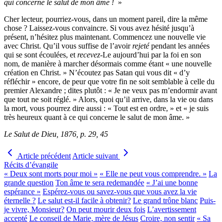
qui concerne le salut de mon âme !
»
Cher lecteur, pourriez-vous, dans un moment pareil, dire la même
chose ? Laissez-vous convaincre. Si vous avez hésité jusqu’à
présent, n’hésitez plus maintenant. Commencez une nouvelle vie
avec Christ. Qu’il vous suffise de l’avoir
rejeté
pendant les années
qui se sont écoulées, et
recevez-
Le aujourd’hui par la foi en son
nom, de manière à marcher désormais comme étant « une nouvelle
création en Christ. » N’écoutez pas Satan qui vous dit « d’y
réfléchir » encore, de peur que votre fin ne soit semblable à celle du
premier Alexandre ; dites plutôt : « Je ne veux pas m’endormir avant
que tout ne soit réglé. » Alors, quoi qu’il arrive, dans la vie ou dans
la mort, vous pourrez dire aussi : « Tout est en ordre, » et « je suis
très heureux quant à ce qui concerne le salut de mon âme. »
Le Salut de Dieu, 1876, p. 29, 45
Article précédent
Article suivant
Récits d’évangile
« Deux sont morts pour moi »
« Elle ne peut vous comprendre. »
La
grande question
Ton âme te sera redemandée
« J’ai une bonne
espérance »
Espérez-vous ou savez-vous que vous avez la vie
éternelle ?
Le salut est-il facile à obtenir?
Le grand trône blanc
Puis-
je vivre, Monsieur?
On peut mourir deux fois
L’avertissement
accepté
Le conseil de Marie, mère de Jésus
Croire, non sentir
« Sa