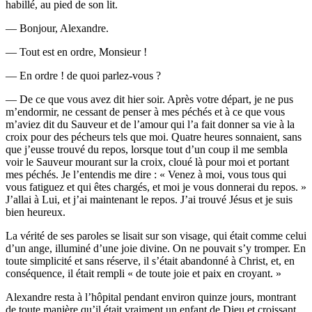
habillé, au pied de son lit.
— Bonjour, Alexandre.
— Tout est en ordre, Monsieur !
— En ordre ! de quoi parlez-vous ?
— De ce que vous avez dit hier soir. Après votre départ, je ne pus
m’endormir, ne cessant de penser à mes péchés et à ce que vous
m’aviez dit du Sauveur et de l’amour qui l’a fait donner sa vie à la
croix pour des pécheurs tels que moi. Quatre heures sonnaient, sans
que j’eusse trouvé du repos, lorsque tout d’un coup il me sembla
voir le Sauveur mourant sur la croix, cloué là pour moi et portant
mes péchés. Je l’entendis me dire : « Venez à moi, vous tous qui
vous fatiguez et qui êtes chargés, et moi je vous donnerai du repos. »
J’allai à Lui, et j’ai maintenant le repos. J’ai trouvé Jésus et je suis
bien heureux.
La vérité de ses paroles se lisait sur son visage, qui était comme celui
d’un ange, illuminé d’une joie divine. On ne pouvait s’y tromper. En
toute simplicité et sans réserve, il s’était abandonné à Christ, et, en
conséquence, il était rempli « de toute joie et paix en croyant. »
Alexandre resta à l’hôpital pendant environ quinze jours, montrant
de toute manière qu’il était vraiment un enfant de Dieu et croissant